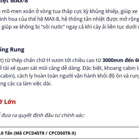
hiệt MAX-8
 mô-men xoắn ở vòng tua thấp cực kỳ khủng khiếp, giúp xe 
tinh hoa của thế hệ MAX-8, hệ thống tản nhiệt được mở rộng 
iúp xe không bị “sôi nước” ngay cả khi cày ải liên tục dưới 
ống Rung
) từ thép chấn chữ H vươn tới chiều cao từ
3000mm đến 
 tài xế quan sát mũi càng dễ dàng. Đặc biệt, khoang cabin 
 cabin), cách ly hoàn toàn người vận hành khỏi độ ồn và run
ng các ca làm việc dài.
ỡ Lớn
đưa ra quyết định đầu tư chính xác:
 5.0 Tấn (Mã CPCD45T8 / CPCD50T8-X)