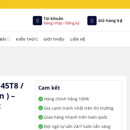
M
Tài khoản
Giỏ hàng
0
₫
Đăng nhập / Đăng ký
BÃI
KIẾN THỨC
GIỚI THIỆU
LIÊN HỆ
45T8 /
Cam kết
n ) –
Hàng chính hãng 100%
t
Giá cạnh tranh nhất trên thị trường
Giao hàng nhanh trên toàn quốc
Đội ngũ tư vấn 24/7 luôn sẵn sàng