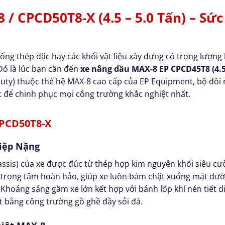
/ CPCD50T8-X (4.5 – 5.0 Tấn) – Sứ
ng thép đặc hay các khối vật liệu xây dựng có trọng lượng 
Đó là lúc bạn cần đến
xe nâng dầu MAX-8 EP CPCD45T8 (4.5
duty) thuộc thế hệ MAX-8 cao cấp của EP Equipment, bộ đôi
c để chinh phục mọi công trường khắc nghiệt nhất.
CPCD50T8-X
hiệp Nặng
sis) của xe được đúc từ thép hợp kim nguyên khối siêu cườ
n trọng tâm hoàn hảo, giúp xe luôn bám chặt xuống mặt đườn
 Khoảng sáng gầm xe lớn kết hợp với bánh lốp khí nén tiết d
t bằng công trường gồ ghề đầy sỏi đá.