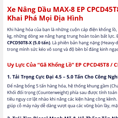
Xe Nâng Dầu MAX-8 EP CPCD45T8 
Khai Phá Mọi Địa Hình
Khi hàng hóa của bạn là những cuộn cáp điện khổng lồ, ố
kg, những dòng xe nâng hạng trung hoàn toàn bất lực. 
CPCD50T8-X (5.0 tấn)
. Là phiên bản hạng nặng (Heavy-
trong mình sức kéo vô song và độ bền bỉ đáng kinh ngạ
Uy Lực Của “Gã Khổng Lồ” EP CPCD45T8 / 
1. Tải Trọng Cực Đại 4.5 – 5.0 Tấn Cho Công Ng
Để nâng bổng 5 tấn hàng hóa, hệ thống khung gầm (Chas
Khối đối trọng (Counterweight) phía sau được tính toá
tiêu nguy cơ lật nhào khi nâng các kiện hàng cồng kềnh.
giúp cỗ máy này dễ dàng vượt qua các vũng bùn lầy, mặ