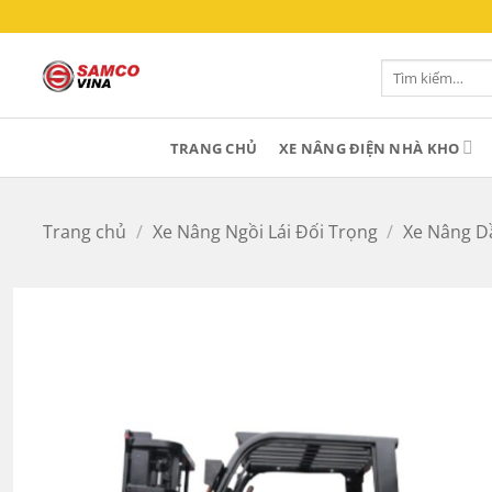
Bỏ
qua
nội
Tìm
kiếm:
dung
TRANG CHỦ
XE NÂNG ĐIỆN NHÀ KHO
Trang chủ
/
Xe Nâng Ngồi Lái Đối Trọng
/
Xe Nâng D