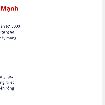
c Mạnh
lên tới 5000
 tấn) và
 này mang
ng lực.
g, triệt
iện rộng