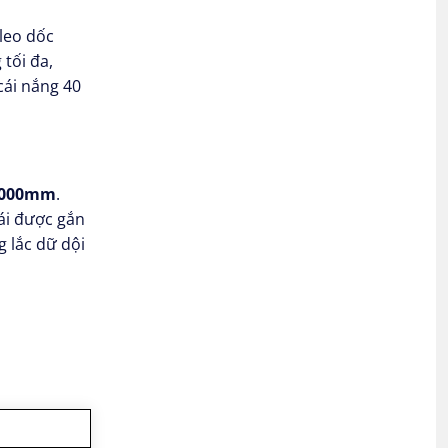
leo dốc
tối đa,
cái nắng 40
6000mm
.
lái được gắn
g lắc dữ dội