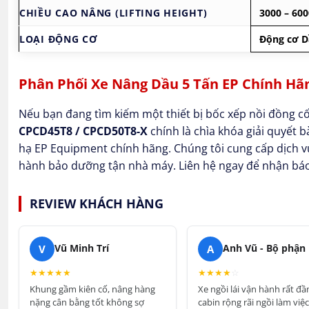
CHIỀU CAO NÂNG (LIFTING HEIGHT)
3000 – 6
LOẠI ĐỘNG CƠ
Động cơ Dầ
Phân Phối Xe Nâng Dầu 5 Tấn EP Chính Hã
Nếu bạn đang tìm kiếm một thiết bị bốc xếp nồi đồng cố
CPCD45T8 / CPCD50T8-X
chính là chìa khóa giải quyết b
hạ EP Equipment chính hãng. Chúng tôi cung cấp dịch v
hành bảo dưỡng tận nhà máy. Liên hệ ngay để nhận báo 
REVIEW KHÁCH HÀNG
V
A
Vũ Minh Trí
★
★
★
★
★
★
★
★
★
☆
Khung gầm kiên cố, nâng hàng
Xe ngồi lái vận hành rất đầ
nặng cân bằng tốt không sợ
cabin rộng rãi ngồi làm việc