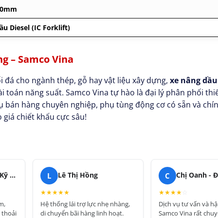
000mm
u Diesel (IC Forklift)
ng – Samco Vina
i đá cho ngành thép, gỗ hay vật liệu xây dựng,
xe nâng dầu
ài toán năng suất. Samco Vina tự hào là đại lý phân phối thi
ụ bán hàng chuyên nghiệp, phụ tùng động cơ có sẵn và chí
giá chiết khấu cực sâu!
L
C
Anh Vũ - Bộ phận Kỹ thuật
Lê Thị Hồng
★
★
★
★
★
★
★
★
★
☆
m,
Hệ thống lái trợ lực nhẹ nhàng,
Dịch vụ tư vấn và h
 thoải
di chuyển bãi hàng linh hoạt.
Samco Vina rất chuy