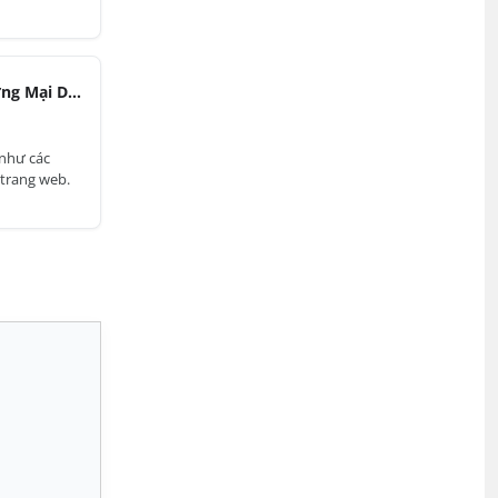
Cty CP Thương Mại Dịch Vụ Kho Bãi
 như các
 trang web.