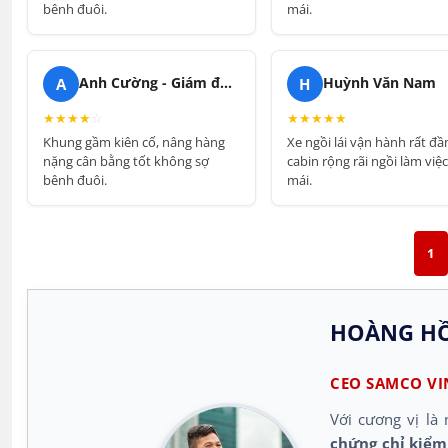
bênh đuôi.
mái.
A
H
Anh Cường - Giám đốc Xưởng
Huỳnh Văn Nam
★
★
★
★
☆
★
★
★
★
★
Khung gầm kiên cố, nâng hàng
Xe ngồi lái vận hành rất đầ
nặng cân bằng tốt không sợ
cabin rộng rãi ngồi làm việc
bênh đuôi.
mái.
1
HOÀNG HỒ
CEO SAMCO VI
Với cương vị là 
chứng chỉ kiểm 