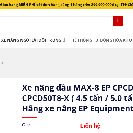
Giao hàng MIỄN PHÍ với đơn hàng cùng 1 hãng trên 200.000.000đ tại TPHC
XE NÂNG NGỒI LÁI ĐỐI TRỌNG
HỆ THỐNG TỰ ĐỘNG HÓA KHO 
ầu
Xe nâng dầu MAX-8 EP CPCD
CPCD50T8-X ( 4.5 tấn / 5.0 tấ
Hãng xe nâng EP Equipmen
Liên hệ
Giá: