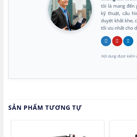
tôi là mang đến 
kỹ thuật, cấu h
duyệt khắt khe, c
tối ưu nhất cho 
Nội dung được kiểm d
SẢN PHẨM TƯƠNG TỰ