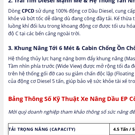
2. Trái Tim Diesel Mạnh Mẽ & Hệ Thống Tản N
Dòng
CPCD
sử dụng 100% động cơ Dầu Diesel, cung cấp
khỏe và bứt tốc dễ dàng dù đang cõng đầy tải. Kế thừa 
luồng khí đối lưu trong khoang động cơ được tối ưu hóa g
độ C tại các bến cảng ngoài trời.
3. Khung Nâng Tới 6 Mét & Cabin Chống Ồn Ch
Hệ thống thủy lực hạng nặng bơm đẩy khung nâng (Mast
Tầm nhìn phía trước (Wide View) được mở rộng tối đa để
trên hệ thống gối đỡ cao su giảm chấn độc lập (Floating
của động cơ Diesel 5 tấn, giúp bảo vệ sức khỏe tài xế tro
Bảng Thông Số Kỹ Thuật Xe Nâng Dầu EP C
Mời quý doanh nghiệp tham khảo thông số sức nâng để 
TẢI TRỌNG NÂNG (CAPACITY)
4.5 Tấn /