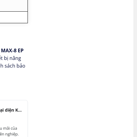
 MAX-8 EP
ết bị nâng
nh sách bảo
Chị Oanh - Đại diện Khách hàng Doanh nghiệp
ậu mãi của
ên nghiệp.