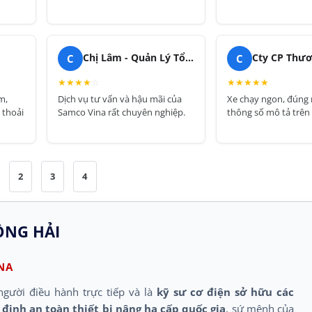
C
C
Chị Lâm - Quản Lý Tổng Kho
★
★
★
★
☆
★
★
★
★
★
m,
Dịch vụ tư vấn và hậu mãi của
Xe chạy ngon, đúng
 thoải
Samco Vina rất chuyên nghiệp.
thông số mô tả trên
2
3
4
NG HẢI
NA
người điều hành trực tiếp và là
kỹ sư cơ điện sở hữu các
định an toàn thiết bị nâng hạ cấp quốc gia
, sứ mệnh của