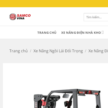
Bỏ
qua
nội
Tìm
kiếm:
dung
TRANG CHỦ
XE NÂNG ĐIỆN NHÀ KHO
Trang chủ
/
Xe Nâng Ngồi Lái Đối Trọng
/
Xe Nâng Đi