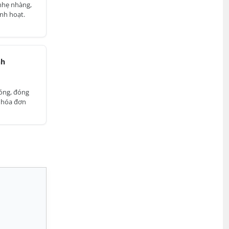
 nhẹ nhàng,
inh hoạt.
nh
óng, đóng
ủ hóa đơn