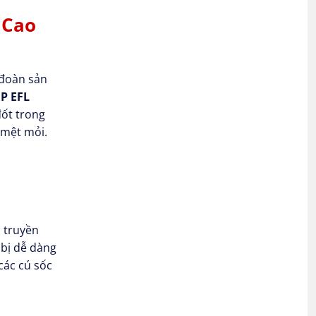
 Cao
 đoàn sản
EP EFL
ốt trong
 mệt mỏi.
 truyền
 bị dễ dàng
các cú sốc