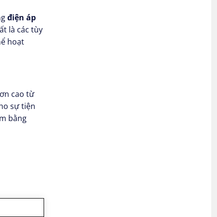
ng
điện áp
t là các tùy
hể hoạt
ơn cao từ
ho sự tiện
ium bằng