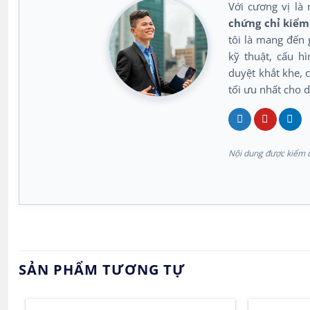
Với cương vị là 
chứng chỉ kiểm 
tôi là mang đến 
kỹ thuật, cấu h
duyệt khắt khe, c
tối ưu nhất cho 
Nội dung được kiểm d
SẢN PHẨM TƯƠNG TỰ