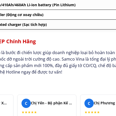
/410Ah/460Ah Li-ion battery (Pin Lithium)
ler (Động cơ xoay chiều)
ated charger (Sạc tích hợp)
 EP Chính Hãng
)
là bước đi chiến lược giúp doanh nghiệp loại bỏ hoàn toàn
bốc dỡ ngoài trời cường độ cao. Samco Vina là tổng đại lý p
ung cấp sản phẩm mới 100%, đầy đủ giấy tờ CO/CQ, chế độ b
 hệ Hotline ngay để được tư vấn!
C
C
Anh Hòa - Quản lý Xưởng Chế tạo
Chị Yến - Bộ phận Kế hoạch
★
★
★
★
★
★
★
★
★
★