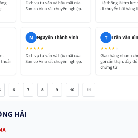
hàng
Dịch vụ tư vấn và hậu mãi của
Hệ thống lái trợ lực
ợ
Samco Vina rất chuyên nghiệp.
di chuyển bãi hàng l
N
T
Nguyễn Thành Vinh
Trần Văn Bì
★
★
★
★
★
★
★
★
★
☆
m,
Dịch vụ tư vấn và hậu mãi của
Giao hàng nhanh ch
 thoải
Samco Vina rất chuyên nghiệp.
gói cẩn thận, đầy đ
chứng từ.
5
6
7
8
9
10
11
NG HẢI
NA