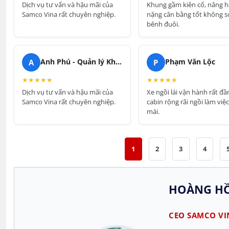
Dịch vụ tư vấn và hậu mãi của
Khung gầm kiên cố, nâng 
Samco Vina rất chuyên nghiệp.
nặng cân bằng tốt không s
bênh đuôi.
A
P
Anh Phú - Quản lý Kho Vận
Phạm Văn Lộc
★
★
★
★
★
★
★
★
★
★
Dịch vụ tư vấn và hậu mãi của
Xe ngồi lái vận hành rất đầ
Samco Vina rất chuyên nghiệp.
cabin rộng rãi ngồi làm việc
mái.
1
2
3
4
HOÀNG HỒ
CEO SAMCO VI