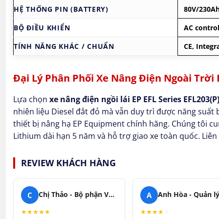
HỆ THỐNG PIN (BATTERY)
80V/230Ah
BỘ ĐIỀU KHIỂN
AC control
TÍNH NĂNG KHÁC / CHUẨN
CE, Integr
Đại Lý Phân Phối Xe Nâng Điện Ngoài Trời
Lựa chọn
xe nâng điện ngồi lái EP EFL Series EFL203(P
nhiên liệu Diesel đắt đỏ mà vẫn duy trì được năng suất 
thiết bị nâng hạ EP Equipment chính hãng. Chúng tôi c
Lithium dài hạn 5 năm và hỗ trợ giao xe toàn quốc. Liên
REVIEW KHÁCH HÀNG
C
A
Chị Thảo - Bộ phận Vận hành
★
★
★
★
★
★
★
★
★
☆