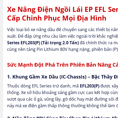
Xe Nâng Điện Ngồi Lái EP EFL Ser
Cấp Chinh Phục Mọi Địa Hình
Việc loại bỏ xe nâng dầu để chuyển sang các thiết bị n
xuất. Để đáp ứng nhu cầu làm việc ngoài trời khắc nghi
Series EFL203(P) (Tải trọng 2.0 Tấn)
đã chính thức ra m
cùng nền tảng Pin Lithium 80V hạng nặng, phiên bản (P
Sức Mạnh Đột Phá Trên Phiên Bản Nâng Cấ
1. Khung Gầm Xe Dầu (IC-Chassis) – Bậc Thầy 
Thuộc dòng EFL Series trứ danh, mã
EFL203(P)
được xây
thống. Xe sở hữu khoảng sáng gầm cực cao kết hợp cùng b
vượt qua các ổ gà, vũng lầy, gờ dốc hay mặt đường sỏi 
nảy mà xe điện gầm thấp thông thường không thể làm 