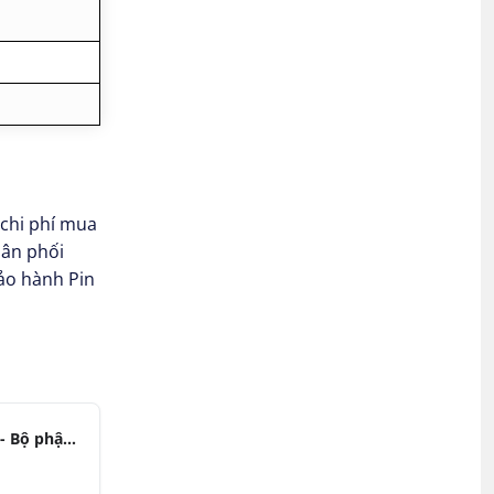
 chi phí mua
hân phối
ảo hành Pin
Chị Phương - Bộ phận Thu mua