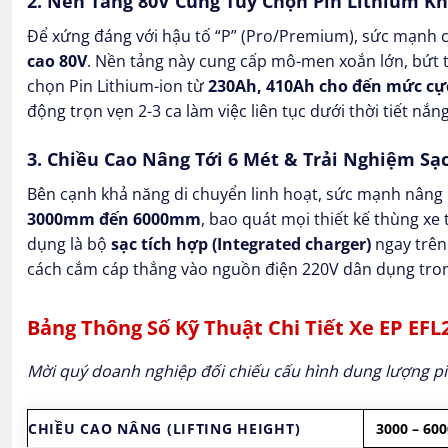
2. Nền Tảng 80V Cùng Tùy Chọn Pin Lithium K
Để xứng đáng với hậu tố “P” (Pro/Premium), sức mạnh 
cao 80V
. Nền tảng này cung cấp mô-men xoắn lớn, bứt 
chọn Pin Lithium-ion từ
230Ah, 410Ah cho đến mức cự
động trọn vẹn 2-3 ca làm việc liên tục dưới thời tiết nắ
3. Chiều Cao Nâng Tới 6 Mét & Trải Nghiệm Sạc
Bên cạnh khả năng di chuyển linh hoạt, sức mạnh nâng 
3000mm đến 6000mm
, bao quát mọi thiết kế thùng xe 
dụng là bộ
sạc tích hợp (Integrated charger)
ngay trên 
cách cắm cáp thẳng vào nguồn điện 220V dân dụng trong
Bảng Thông Số Kỹ Thuật Chi Tiết Xe EP EFL
Mời quý doanh nghiệp đối chiếu cấu hình dung lượng pin
CHIỀU CAO NÂNG (LIFTING HEIGHT)
3000 – 6