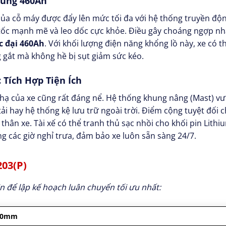
hủng 460Ah
của cỗ máy được đẩy lên mức tối đa với hệ thống truyền độ
tốc mạnh mẽ và leo dốc cực khỏe. Điều gây choáng ngợp nhấ
c đại 460Ah
. Với khối lượng điện năng khổng lồ này, xe có t
ng gắt mà không hề bị sụt giảm sức kéo.
 Tích Hợp Tiện Ích
hạ của xe cũng rất đáng nể. Hệ thống khung nâng (Mast) vư
tải hay hệ thống kệ lưu trữ ngoài trời. Điểm cộng tuyệt đối c
thân xe. Tài xế có thể tranh thủ sạc nhồi cho khối pin Lith
 các giờ nghỉ trưa, đảm bảo xe luôn sẵn sàng 24/7.
203(P)
 để lập kế hoạch luân chuyển tối ưu nhất:
000mm