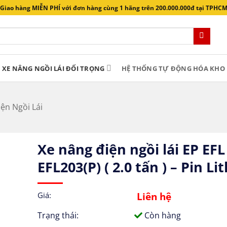
Giao hàng MIỄN PHÍ với đơn hàng cùng 1 hãng trên 200.000.000đ tại TPHC
XE NÂNG NGỒI LÁI ĐỐI TRỌNG
HỆ THỐNG TỰ ĐỘNG HÓA KHO 
ện Ngồi Lái
Xe nâng điện ngồi lái EP EFL
EFL203(P) ( 2.0 tấn ) – Pin L
Liên hệ
Giá:
Trạng thái:
Còn hàng