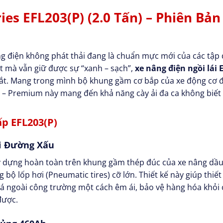
ies EFL203(P) (2.0 Tấn) – Phiên Bản
âng điện không phát thải đang là chuẩn mực mới của các tập
ệt mà vẫn giữ được sự “xanh – sạch”,
xe nâng điện ngồi lái 
ắt. Mang trong mình bộ khung gầm cơ bắp của xe động cơ đ
) – Premium này mang đến khả năng cày ải đa ca không biết
p EFL203(P)
Đi Đường Xấu
 dựng hoàn toàn trên khung gầm thép đúc của xe nâng dầu
ộ lốp hơi (Pneumatic tires) cỡ lớn. Thiết kế này giúp thiết
đá ngoài công trường một cách êm ái, bảo vệ hàng hóa khỏi 
được.