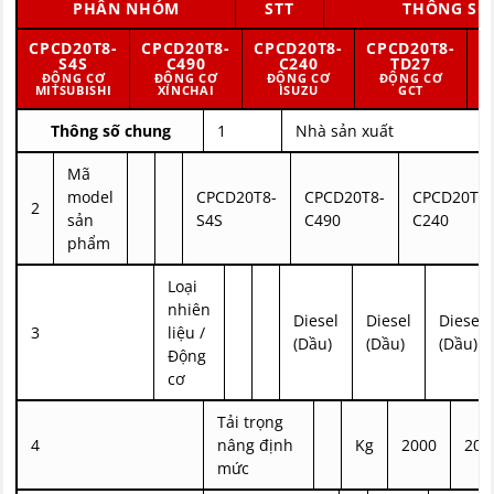
PHÂN NHÓM
STT
THÔNG SỐ
CPCD20T8-
CPCD20T8-
CPCD20T8-
CPCD20T8-
C
S4S
C490
C240
TD27
ĐỘNG CƠ
ĐỘNG CƠ
ĐỘNG CƠ
ĐỘNG CƠ
MITSUBISHI
XINCHAI
ISUZU
GCT
Thông số chung
1
Nhà sản xuất
Mã
model
CPCD20T8-
CPCD20T8-
CPCD20T8-
2
sản
S4S
C490
C240
phẩm
Loại
nhiên
Diesel
Diesel
Diesel
3
liệu /
(Dầu)
(Dầu)
(Dầu)
Động
cơ
Tải trọng
4
nâng định
Kg
2000
200
mức