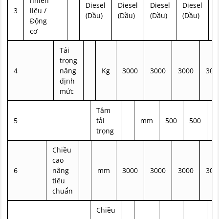
nhiên
Diesel
Diesel
Diesel
Diesel
D
3
liệu /
(Dầu)
(Dầu)
(Dầu)
(Dầu)
(
Động
cơ
Tải
trọng
4
nâng
Kg
3000
3000
3000
300
định
mức
Tâm
5
tải
mm
500
500
5
trọng
Chiều
cao
6
nâng
mm
3000
3000
3000
300
tiêu
chuẩn
Chiều