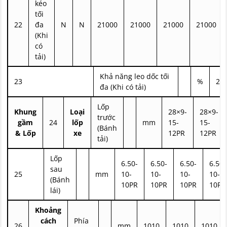
kéo
tối
22
đa
N
N
21000
21000
21000
21000
(Khi
có
tải)
Khả năng leo dốc tối
23
%
20
đa (Khi có tải)
Lốp
Khung
Loại
28×9-
28×9-
trước
gầm
24
lốp
mm
15-
15-
(Bánh
& Lốp
xe
12PR
12PR
tải)
Lốp
6.50-
6.50-
6.50-
6.50-
sau
25
mm
10-
10-
10-
10-
(Bánh
10PR
10PR
10PR
10PR
lái)
Khoảng
cách
Phía
26
mm
1010
1010
1010