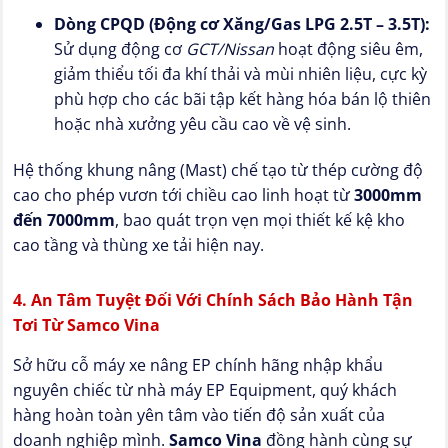
Dòng CPQD (Động cơ Xăng/Gas LPG 2.5T – 3.5T):
Sử dụng động cơ
GCT/Nissan
hoạt động siêu êm,
giảm thiểu tối đa khí thải và mùi nhiên liệu, cực kỳ
phù hợp cho các bãi tập kết hàng hóa bán lộ thiên
hoặc nhà xưởng yêu cầu cao về vệ sinh.
Hệ thống khung nâng (Mast) chế tạo từ thép cường độ
cao cho phép vươn tới chiều cao linh hoạt từ
3000mm
đến 7000mm
, bao quát trọn vẹn mọi thiết kế kệ kho
cao tầng và thùng xe tải hiện nay.
4. An Tâm Tuyệt Đối Với Chính Sách Bảo Hành Tận
Tơi Từ Samco Vina
Sở hữu cỗ máy xe nâng EP chính hãng nhập khẩu
nguyên chiếc từ nhà máy EP Equipment, quý khách
hàng hoàn toàn yên tâm vào tiến độ sản xuất của
doanh nghiệp mình.
Samco Vina
đồng hành cùng sự