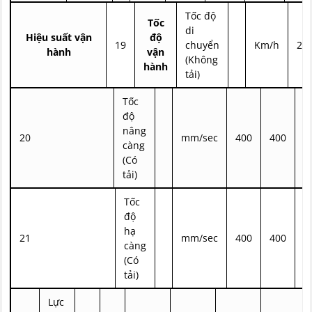
Tốc độ
Tốc
di
Hiệu suất vận
độ
19
chuyển
Km/h
20
hành
vận
(Không
hành
tải)
Tốc
độ
nâng
20
mm/sec
400
400
4
càng
(Có
tải)
Tốc
độ
hạ
21
mm/sec
400
400
4
càng
(Có
tải)
Lực