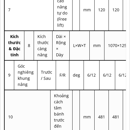
cao
nâng
7
mm
120
120
1
tự do
(Free
lift)
Kích
Kích
Dài ×
thước
thước
Rộng
8
L×W×T
mm
1070×125×
& Đặc
càng
×
tính
nâng
Dày
Góc
nghiêng
Trước
9
F/R
deg
6/12
6/12
6/12
khung
/ Sau
nâng
Khoảng
cách
tâm
bánh
10
mm
481
481
4
trước
đến