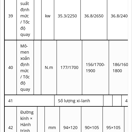
suất
định
39
mức
kw
35.3/2250
36.8/2650
36.8/2400
/ Tốc
độ
quay
Mô-
men
xoắn
định
156/1700-
186/1600-
40
N.m
177/1700
mức
1900
1800
/ Tốc
độ
quay
41
Số lượng xi-lanh
4
Đường
kính ×
Hành
42
mm
94×120
90×105
95×105
8
trình