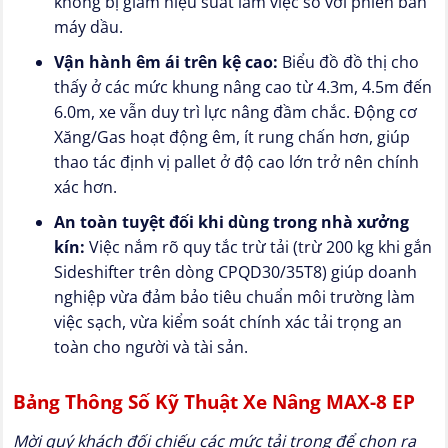
không bị giảm hiệu suất làm việc so với phiên bản
máy dầu.
Vận hành êm ái trên kệ cao:
Biểu đồ đồ thị cho
thấy ở các mức khung nâng cao từ 4.3m, 4.5m đến
6.0m, xe vẫn duy trì lực nâng đầm chắc. Động cơ
Xăng/Gas hoạt động êm, ít rung chấn hơn, giúp
thao tác định vị pallet ở độ cao lớn trở nên chính
xác hơn.
An toàn tuyệt đối khi dùng trong nhà xưởng
kín:
Việc nắm rõ quy tắc trừ tải (trừ 200 kg khi gắn
Sideshifter trên dòng CPQD30/35T8) giúp doanh
nghiệp vừa đảm bảo tiêu chuẩn môi trường làm
việc sạch, vừa kiểm soát chính xác tải trọng an
toàn cho người và tài sản.
Bảng Thông Số Kỹ Thuật Xe Nâng MAX-8 EP
Mời quý khách đối chiếu các mức tải trọng để chọn ra