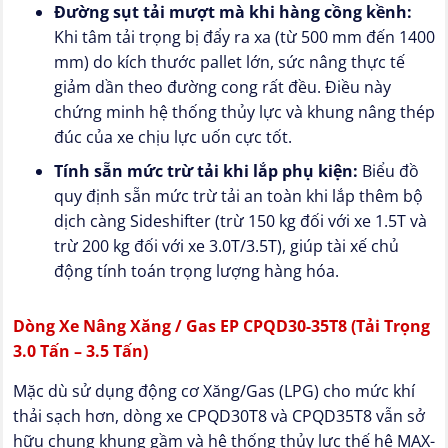
Đường sụt tải mượt mà khi hàng cồng kềnh:
Khi tâm tải trọng bị đẩy ra xa (từ 500 mm đến 1400
mm) do kích thước pallet lớn, sức nâng thực tế
giảm dần theo đường cong rất đều. Điều này
chứng minh hệ thống thủy lực và khung nâng thép
đúc của xe chịu lực uốn cực tốt.
Tính sẵn mức trừ tải khi lắp phụ kiện:
Biểu đồ
quy định sẵn mức trừ tải an toàn khi lắp thêm bộ
dịch càng Sideshifter (trừ 150 kg đối với xe 1.5T và
trừ 200 kg đối với xe 3.0T/3.5T), giúp tài xế chủ
động tính toán trọng lượng hàng hóa.
Dòng Xe Nâng Xăng / Gas EP CPQD30-35T8 (Tải Trọng
3.0 Tấn – 3.5 Tấn)
Mặc dù sử dụng động cơ Xăng/Gas (LPG) cho mức khí
thải sạch hơn, dòng xe CPQD30T8 và CPQD35T8 vẫn sở
hữu chung khung gầm và hệ thống thủy lực thế hệ MAX-