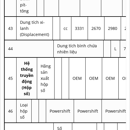
pít-
tông
Dung tích xi-
43
lanh
cc
3331
2670
2980
23
(Displacement)
Dung tích bình chứa
44
L
70
nhiên liệu
Hệ
Hãng
thống
sản
truyền
45
xuất
OEM
OEM
OEM
OE
động
hộp
(Hộp
số
số)
Loại
46
hộp
Powershift
Powershift
Powershift
số
Số