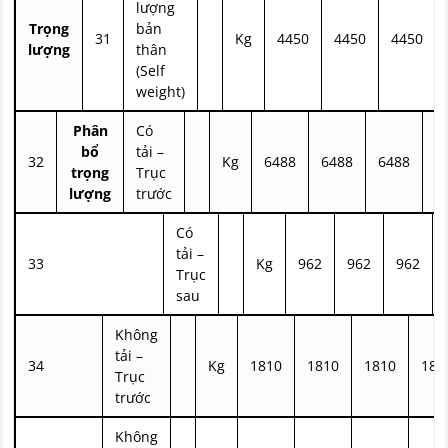
lượng
Trọng
bản
31
Kg
4450
4450
4450
lượng
thân
(Self
weight)
Phân
Có
bổ
tải –
32
Kg
6488
6488
6488
6
trọng
Trục
lượng
trước
Có
tải –
33
Kg
962
962
962
Trục
sau
Không
tải –
34
Kg
1810
1810
1810
181
Trục
trước
Không