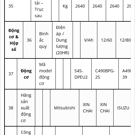
tải –
35
Kg
2640
2640
2640
264
Trục
sau
Điện
Động
Bình
áp /
cơ &
36
ắc
Dung
V/Ah
12/60
12/80
Hộp
quy
lượng
số
(20HR)
Mã
Động
model
S4S-
C490BPG-
A498B
37
cơ
động
DPEU2
25
39
cơ
Hãng
sản
XIN
XIN
38
xuất
Mitsubishi
ISUZU
CHAI
CHAI
động
cơ
Công