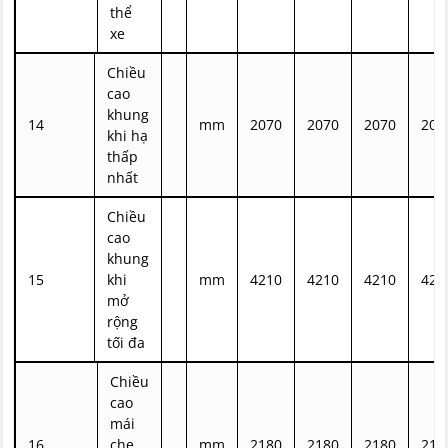
thể
xe
Chiều
cao
khung
14
mm
2070
2070
2070
207
khi hạ
thấp
nhất
Chiều
cao
khung
15
khi
mm
4210
4210
4210
421
mở
rộng
tối đa
Chiều
cao
mái
16
che
mm
2180
2180
2180
218