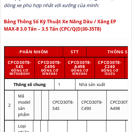
dòng xe phù hợp nhất với xưởng của mình:
Bảng Thông Số Kỹ Thuật Xe Nâng Dầu / Xăng EP
MAX-8 3.0 Tấn – 3.5 Tấn (CPC/Q(D)30-35T8)
PHÂN NHÓM
STT
THÔNG SỐ
CPCD30T8-
CPCD30T8-
CPCD30T8-
CPCD30T8-
C
S4S
C490
A498
C240
ĐỘNG CƠ
ĐỘNG CƠ
ĐỘNG CƠ
ĐỘNG CƠ
MITSUBISHI
XINCHAI
XINCHAI
ISUZU
Thông số chung
1
Nhà sản xuất
Mã
model
CPCD30T8-
CPCD30T8-
CPCD30T8-
2
sản
S4S
C490
A498
phẩm
Loại