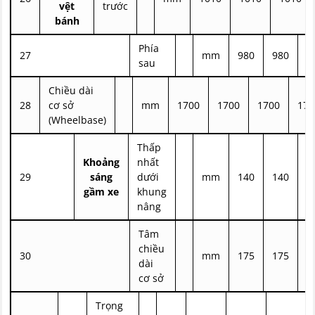
vệt
trước
bánh
Phía
27
mm
980
980
9
sau
Chiều dài
28
cơ sở
mm
1700
1700
1700
170
(Wheelbase)
Thấp
Khoảng
nhất
29
sáng
dưới
mm
140
140
1
gầm xe
khung
nâng
Tâm
chiều
30
mm
175
175
1
dài
cơ sở
Trọng