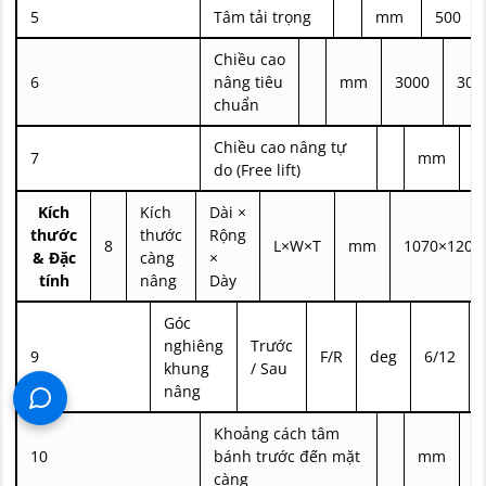
5
Tâm tải trọng
mm
500
Chiều cao
6
nâng tiêu
mm
3000
300
chuẩn
Chiều cao nâng tự
7
mm
1
do (Free lift)
Kích
Kích
Dài ×
thước
thước
Rộng
8
L×W×T
mm
1070×120×
& Đặc
càng
×
tính
nâng
Dày
Góc
nghiêng
Trước
9
F/R
deg
6/12
khung
/ Sau
nâng
Khoảng cách tâm
10
bánh trước đến mặt
mm
4
càng