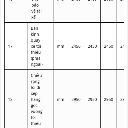
bảo
vệ tài
xế
Bán
kính
quay
17
xe tối
mm
2450
2450
2450
245
thiểu
(phía
ngoài)
Chiều
rộng
lối đi
xếp
18
hàng
mm
2950
2950
2950
295
góc
vuông
tối
thiểu