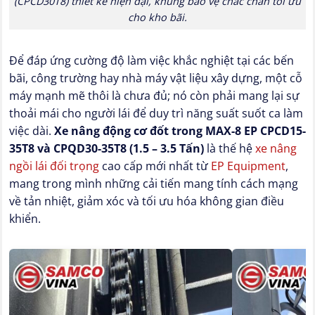
(CPCD30T8) thiết kế hiện đại, khung bảo vệ chắc chắn tối ưu
cho kho bãi.
Để đáp ứng cường độ làm việc khắc nghiệt tại các bến
bãi, công trường hay nhà máy vật liệu xây dựng, một cỗ
máy mạnh mẽ thôi là chưa đủ; nó còn phải mang lại sự
thoải mái cho người lái để duy trì năng suất suốt ca làm
việc dài.
Xe nâng động cơ đốt trong MAX-8 EP CPCD15-
35T8 và CPQD30-35T8 (1.5 – 3.5 Tấn)
là thế hệ
xe nâng
ngồi lái đối trọng
cao cấp mới nhất từ
EP Equipment
,
mang trong mình những cải tiến mang tính cách mạng
về tản nhiệt, giảm xóc và tối ưu hóa không gian điều
khiển.