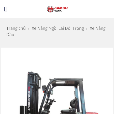
Bỏ
LỌC
qua
nội
dung
Trang chủ
/
Xe Nâng Ngồi Lái Đối Trọng
/
Xe Nâng
Dầu