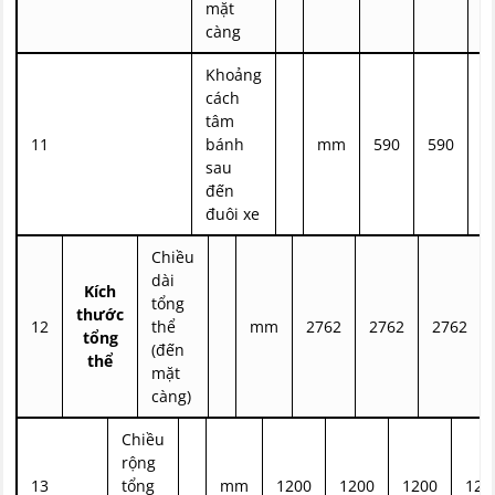
mặt
càng
Khoảng
cách
tâm
11
bánh
mm
590
590
5
sau
đến
đuôi xe
Chiều
dài
Kích
tổng
thước
12
thể
mm
2762
2762
2762
tổng
(đến
thể
mặt
càng)
Chiều
rộng
13
tổng
mm
1200
1200
1200
120