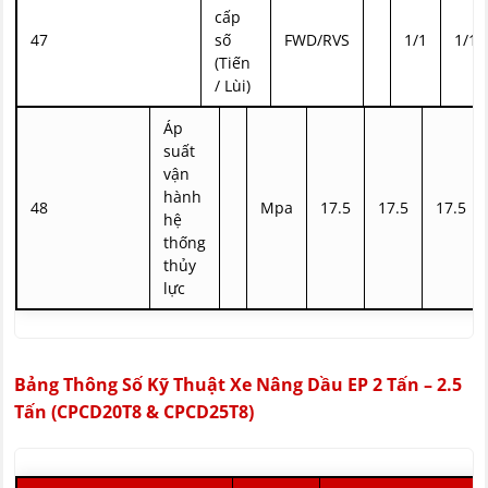
cấp
47
số
FWD/RVS
1/1
1/1
(Tiến
/ Lùi)
Áp
suất
vận
hành
48
Mpa
17.5
17.5
17.5
hệ
thống
thủy
lực
Bảng Thông Số Kỹ Thuật Xe Nâng Dầu EP 2 Tấn – 2.5
Tấn (CPCD20T8 & CPCD25T8)