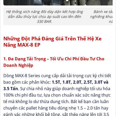
Hệ thống xích nâng đôi dày dặn kết hợp ống
Bánh xe tải p
dẫn dầu thủy lực chịu áp suất cao lên đến
nghiêng khung
330 BAR.
nân
Những Đột Phá Đáng Giá Trên Thế Hệ Xe
Nâng MAX-8 EP
1. Đa Dạng Tải Trọng – Tối Ưu Chi Phí Đầu Tư Cho
Doanh Nghiệp
Dòng MAX-8 Series cung cấp dải tải trọng cực kỳ chi tiết
bao gồm các phân khúc:
1.5T, 1.8T, 2.0T, 2.5T, 3.0T và
3.5 Tấn
. Sự chia nhỏ này giúp doanh nghiệp tối ưu hóa
100% chi phí đầu tư, lựa chọn chuẩn xác sức nâng thực
tế mà không lo dư thừa dung tích. Bất kể bạn cần luân
chuyển các pallet hàng tiêu dùng nhẹ 1.5 – 2.0 tấn hay
gánh vác những khối bê tông, sắt thép nặng lên tới 3.5