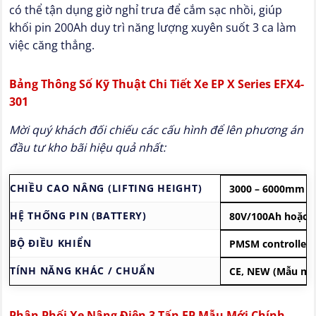
có thể tận dụng giờ nghỉ trưa để cắm sạc nhồi, giúp
khối pin 200Ah duy trì năng lượng xuyên suốt 3 ca làm
việc căng thẳng.
Bảng Thông Số Kỹ Thuật Chi Tiết Xe EP X Series EFX4-
301
Mời quý khách đối chiếu các cấu hình để lên phương án
đầu tư kho bãi hiệu quả nhất:
CHIỀU CAO NÂNG (LIFTING HEIGHT)
3000 – 6000mm
HỆ THỐNG PIN (BATTERY)
80V/100Ah hoặc 80
BỘ ĐIỀU KHIỂN
PMSM controller 
TÍNH NĂNG KHÁC / CHUẨN
CE, NEW (Mẫu mớ
Phân Phối Xe Nâng Điện 3 Tấn EP Mẫu Mới Chính