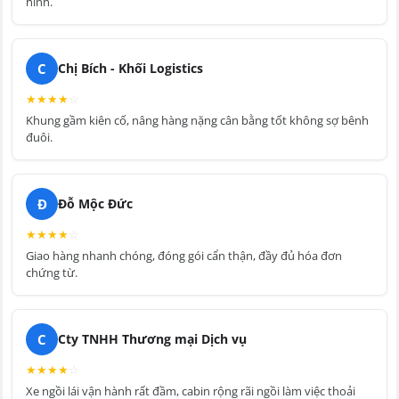
hình.
C
Chị Bích - Khối Logistics
★
★
★
★
☆
Khung gầm kiên cố, nâng hàng nặng cân bằng tốt không sợ bênh
đuôi.
Đ
Đỗ Mộc Đức
★
★
★
★
☆
Giao hàng nhanh chóng, đóng gói cẩn thận, đầy đủ hóa đơn
chứng từ.
C
Cty TNHH Thương mại Dịch vụ
★
★
★
★
☆
Xe ngồi lái vận hành rất đầm, cabin rộng rãi ngồi làm việc thoải