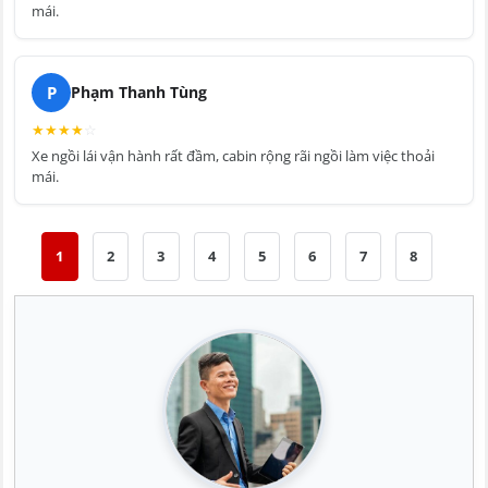
mái.
P
Phạm Thanh Tùng
★
★
★
★
☆
Xe ngồi lái vận hành rất đầm, cabin rộng rãi ngồi làm việc thoải
mái.
1
2
3
4
5
6
7
8