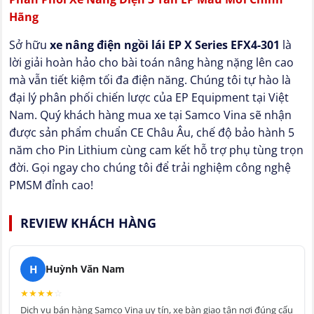
Hãng
Sở hữu
xe nâng điện ngồi lái EP X Series EFX4-301
là
lời giải hoàn hảo cho bài toán nâng hàng nặng lên cao
mà vẫn tiết kiệm tối đa điện năng. Chúng tôi tự hào là
đại lý phân phối chiến lược của EP Equipment tại Việt
Nam. Quý khách hàng mua xe tại Samco Vina sẽ nhận
được sản phẩm chuẩn CE Châu Âu, chế độ bảo hành 5
năm cho Pin Lithium cùng cam kết hỗ trợ phụ tùng trọn
đời. Gọi ngay cho chúng tôi để trải nghiệm công nghệ
PMSM đỉnh cao!
REVIEW KHÁCH HÀNG
H
Huỳnh Văn Nam
★
★
★
★
☆
Dịch vụ bán hàng Samco Vina uy tín, xe bàn giao tận nơi đúng cấu