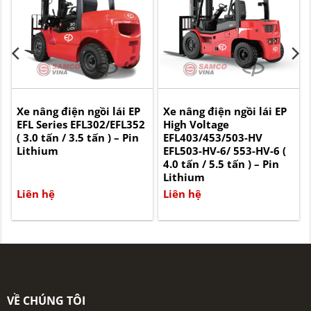
Xe nâng điện ngồi lái EP
Xe nâng điện ngồi lái EP
-
EFL Series EFL302/EFL352
High Voltage
( 3.0 tấn / 3.5 tấn ) – Pin
EFL403/453/503-HV
Lithium
EFL503-HV-6/ 553-HV-6 (
4.0 tấn / 5.5 tấn ) – Pin
Lithium
Liên hệ
Liên hệ
VỀ CHÚNG TÔI