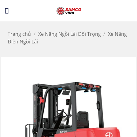
Bỏ
LỌC
qua
nội
dung
Trang chủ
/
Xe Nâng Ngồi Lái Đối Trọng
/
Xe Nâng
Điện Ngồi Lái