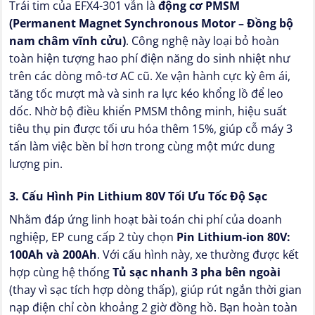
Trái tim của EFX4-301 vẫn là
động cơ PMSM
(Permanent Magnet Synchronous Motor – Đồng bộ
nam châm vĩnh cửu)
. Công nghệ này loại bỏ hoàn
toàn hiện tượng hao phí điện năng do sinh nhiệt như
trên các dòng mô-tơ AC cũ. Xe vận hành cực kỳ êm ái,
tăng tốc mượt mà và sinh ra lực kéo khổng lồ để leo
dốc. Nhờ bộ điều khiển PMSM thông minh, hiệu suất
tiêu thụ pin được tối ưu hóa thêm 15%, giúp cỗ máy 3
tấn làm việc bền bỉ hơn trong cùng một mức dung
lượng pin.
3. Cấu Hình Pin Lithium 80V Tối Ưu Tốc Độ Sạc
Nhằm đáp ứng linh hoạt bài toán chi phí của doanh
nghiệp, EP cung cấp 2 tùy chọn
Pin Lithium-ion 80V:
100Ah và 200Ah
. Với cấu hình này, xe thường được kết
hợp cùng hệ thống
Tủ sạc nhanh 3 pha bên ngoài
(thay vì sạc tích hợp dòng thấp), giúp rút ngắn thời gian
nạp điện chỉ còn khoảng 2 giờ đồng hồ. Bạn hoàn toàn