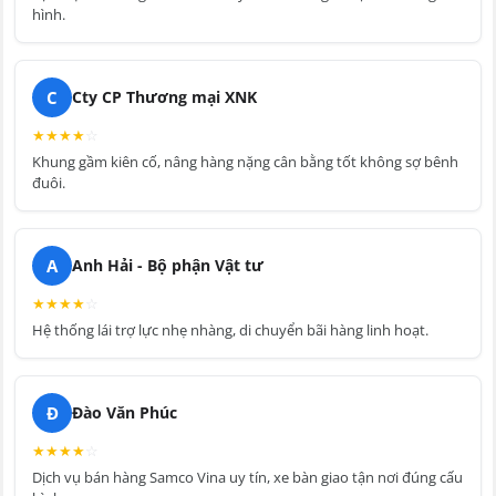
hình.
C
Cty CP Thương mại XNK
★
★
★
★
☆
Khung gầm kiên cố, nâng hàng nặng cân bằng tốt không sợ bênh
đuôi.
A
Anh Hải - Bộ phận Vật tư
★
★
★
★
☆
Hệ thống lái trợ lực nhẹ nhàng, di chuyển bãi hàng linh hoạt.
Đ
Đào Văn Phúc
★
★
★
★
☆
Dịch vụ bán hàng Samco Vina uy tín, xe bàn giao tận nơi đúng cấu