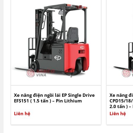
Xe nâng điện ngồi lái EP Single Drive
Xe nâng đi
EFS151 ( 1.5 tấn ) – Pin Lithium
CPD15/18/2
2.0 tấn ) 
Liên hệ
Liên hệ