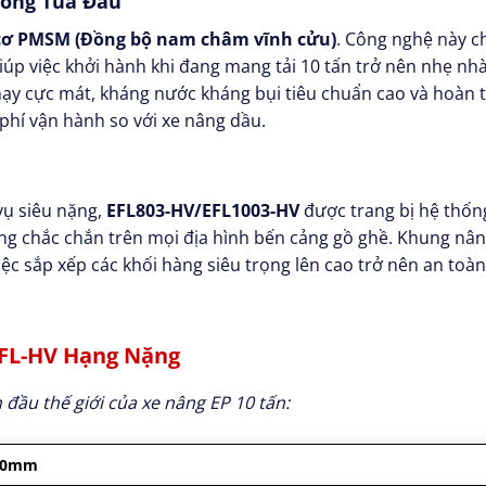
Vòng Tua Đầu
cơ PMSM (Đồng bộ nam châm vĩnh cửu)
. Công nghệ này c
iúp việc khởi hành khi đang mang tải 10 tấn trở nên nhẹ n
hạy cực mát, kháng nước kháng bụi tiêu chuẩn cao và hoàn 
 phí vận hành so với xe nâng dầu.
vụ siêu nặng,
EFL803-HV/EFL1003-HV
được trang bị hệ thống
ng chắc chắn trên mọi địa hình bến cảng gồ ghề. Khung nân
việc sắp xếp các khối hàng siêu trọng lên cao trở nên an toà
EFL-HV Hạng Nặng
ầu thế giới của xe nâng EP 10 tấn:
000mm