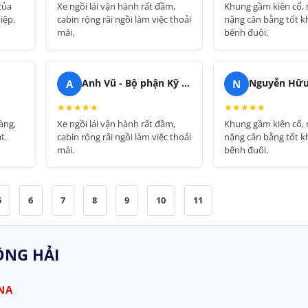
của
Xe ngồi lái vận hành rất đầm,
Khung gầm kiên cố,
iệp.
cabin rộng rãi ngồi làm việc thoải
nặng cân bằng tốt k
mái.
bênh đuôi.
A
N
Anh Vũ - Bộ phận Kỹ thuật
Nguyễn Hữu
★
★
★
★
★
★
★
★
★
★
àng,
Xe ngồi lái vận hành rất đầm,
Khung gầm kiên cố,
t.
cabin rộng rãi ngồi làm việc thoải
nặng cân bằng tốt k
mái.
bênh đuôi.
5
6
7
8
9
10
11
NG HẢI
NA