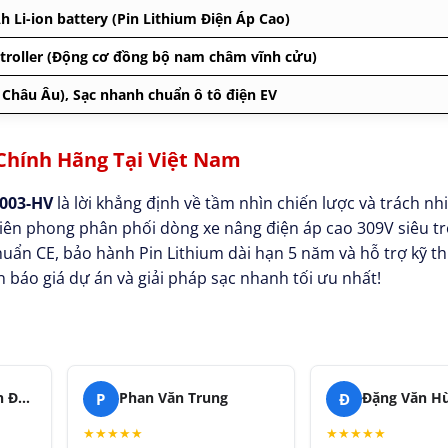
 Li-ion battery (Pin Lithium Điện Áp Cao)
roller (Động cơ đồng bộ nam châm vĩnh cửu)
 Châu Âu), Sạc nhanh chuẩn ô tô điện EV
Chính Hãng Tại Việt Nam
1003-HV
là lời khẳng định về tầm nhìn chiến lược và trách n
iên phong phân phối dòng xe nâng điện áp cao 309V siêu trọ
ẩn CE, bảo hành Pin Lithium dài hạn 5 năm và hỗ trợ kỹ t
 báo giá dự án và giải pháp sạc nhanh tối ưu nhất!
P
Đ
Anh Duy - Bộ phận Đội xe
Phan Văn Trung
Đặng Văn H
★
★
★
★
★
★
★
★
★
★