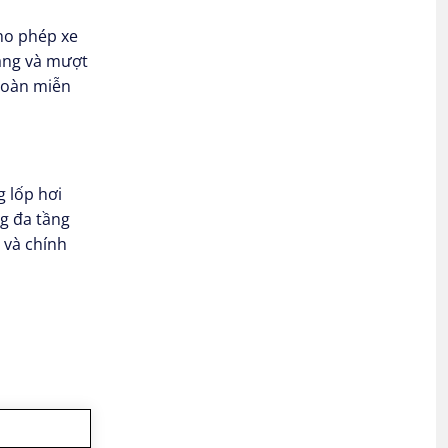
ho phép xe
hàng và mượt
toàn miễn
 lốp hơi
g đa tầng
n và chính