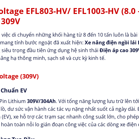
oltage EFL803-HV/ EFL1003-HV (8.0 
 309V
 việc di chuyển những khối hàng từ 8 đến 10 tấn luôn là bài 
p mang tính bước ngoặt đã xuất hiện:
Xe nâng điện ngồi lái
g siêu trọng đầu tiên ứng dụng hệ sinh thái
Điện áp cao 309
âng hạ thông minh, sạch sẽ và cực kỳ kinh tế.
oltage (309V)
c Chuẩn EV
 Pin Lithium
309V/304Ah
. Với tổng năng lượng lưu trữ lên tớ
, dư sức vận hành các tác vụ nặng nhất suốt cả ngày dài. Đ
(EV), xe hỗ trợ các trạm sạc nhanh công suất lớn, cho phé
 hoàn toàn nỗi lo gián đoạn công việc của các dòng xe điện 