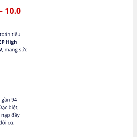
– 10.0
toán tiêu
 EP High
V
, mang sức
i gần 94
ặc biệt,
p nạp đầy
đời cũ.