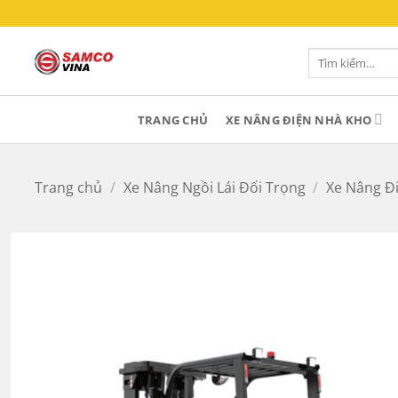
Bỏ
qua
nội
Tìm
kiếm:
dung
TRANG CHỦ
XE NÂNG ĐIỆN NHÀ KHO
Trang chủ
/
Xe Nâng Ngồi Lái Đối Trọng
/
Xe Nâng Đi