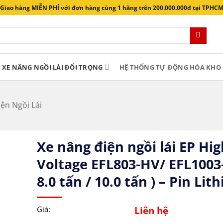
Giao hàng MIỄN PHÍ với đơn hàng cùng 1 hãng trên 200.000.000đ tại TPHC
XE NÂNG NGỒI LÁI ĐỐI TRỌNG
HỆ THỐNG TỰ ĐỘNG HÓA KHO 
ện Ngồi Lái
Xe nâng điện ngồi lái EP Hig
Voltage EFL803-HV/ EFL1003
8.0 tấn / 10.0 tấn ) – Pin Lit
Liên hệ
Giá: