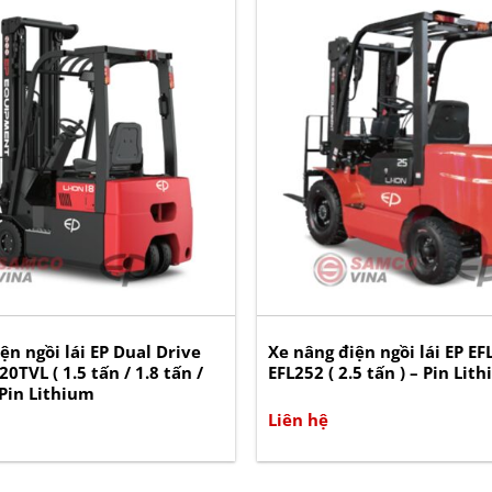
ện ngồi lái EP Dual Drive
Xe nâng điện ngồi lái EP EFL
0TVL ( 1.5 tấn / 1.8 tấn /
EFL252 ( 2.5 tấn ) – Pin Lit
– Pin Lithium
Liên hệ