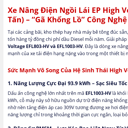
Xe Nâng Điện Ngồi Lái EP High V
Tấn) – “Gã Khổng Lồ” Công Nghệ
Tại các cảng bãi, kho thép hay nhà máy bê tông đúc sẵn,
tốn hàng tỷ đồng chi phí dầu Diesel mỗi năm. Giải phá
Voltage EFL803-HV và EFL1003-HV
. Đây là dòng xe nân
mạnh của xe tải điện hạng nặng vào trong một thiết bị n
Sức Mạnh Vô Song Của Hệ Sinh Thái High V
1. Năng Lượng Cực Đại 93.9 kWh – Sạc Siêu Tố
Dấu ấn công nghệ lớn nhất trên mã
EFL1003-HV
là khối
kWh, cỗ máy này sở hữu nguồn dự trữ điện năng khổng lồ
nhờ nền tảng điện áp cao 309V tương đương xe hơi điện 
năng lượng chỉ trong khoảng thời gian cực ngắn, loại bỏ