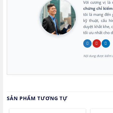
Với cương vị là 
chứng chỉ kiểm 
tôi là mang đến 
kỹ thuật, cấu h
duyệt khắt khe, c
tối ưu nhất cho 
Nội dung được kiểm d
SẢN PHẨM TƯƠNG TỰ