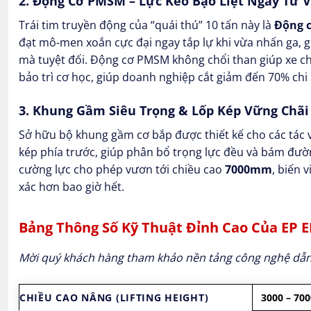
2. Động Cơ PMSM – Lực Kéo Bạo Liệt Ngay Từ 
Trái tim truyền động của “quái thú” 10 tấn này là
Động 
đạt mô-men xoắn cực đại ngay tắp lự khi vừa nhấn ga, g
mà tuyệt đối. Động cơ PMSM không chổi than giúp xe c
bảo trì cơ học, giúp doanh nghiệp cắt giảm đến 70% chi
3. Khung Gầm Siêu Trọng & Lốp Kép Vững Chãi
Sở hữu bộ khung gầm cơ bắp được thiết kế cho các tác 
kép phía trước, giúp phân bổ trọng lực đều và bám đườ
cường lực cho phép vươn tới chiều cao
7000mm
, biến 
xác hơn bao giờ hết.
Bảng Thông Số Kỹ Thuật Đỉnh Cao Của EP 
Mời quý khách hàng tham khảo nền tảng công nghệ dẫn đ
CHIỀU CAO NÂNG (LIFTING HEIGHT)
3000 – 7