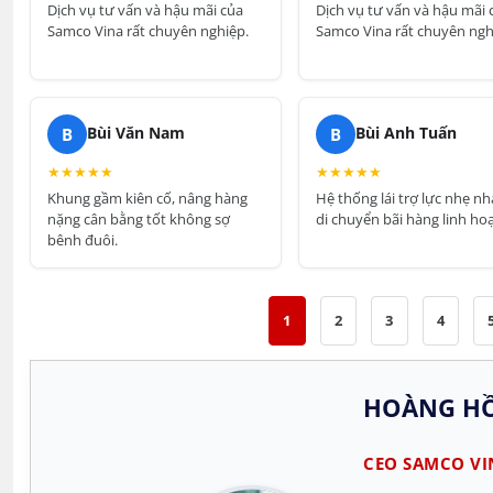
Dịch vụ tư vấn và hậu mãi của
Dịch vụ tư vấn và hậu mãi 
Samco Vina rất chuyên nghiệp.
Samco Vina rất chuyên ngh
B
B
Bùi Văn Nam
Bùi Anh Tuấn
★
★
★
★
★
★
★
★
★
★
Khung gầm kiên cố, nâng hàng
Hệ thống lái trợ lực nhẹ nh
nặng cân bằng tốt không sợ
di chuyển bãi hàng linh hoạ
bênh đuôi.
1
2
3
4
HOÀNG HỒ
CEO SAMCO VI