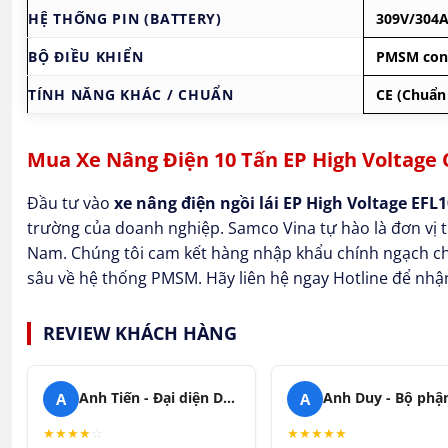
HỆ THỐNG PIN (BATTERY)
309V/304Ah
BỘ ĐIỀU KHIỂN
PMSM cont
TÍNH NĂNG KHÁC / CHUẨN
CE (Chuẩn
Mua Xe Nâng Điện 10 Tấn EP High Voltage 
Đầu tư vào
xe nâng điện ngồi lái EP High Voltage EFL
trường của doanh nghiệp. Samco Vina tự hào là đơn vị t
Nam. Chúng tôi cam kết hàng nhập khẩu chính ngạch chu
sâu về hệ thống PMSM. Hãy liên hệ ngay Hotline để nhận
REVIEW KHÁCH HÀNG
A
A
Anh Tiến - Đại diện Doanh nghiệp
★
★
★
★
☆
★
★
★
★
★