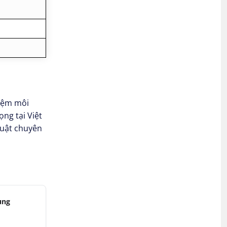
hiệm môi
ng tại Việt
huật chuyên
ùng