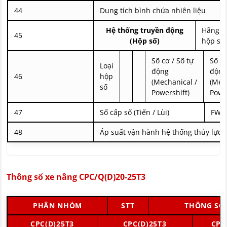
44
Dung tích bình chứa nhiên liệu
Hệ thống truyền động
Hãng s
45
(Hộp số)
hộp số
Số cơ / Số tự
Số cơ
Loại
động
động
46
hộp
(Mechanical /
(Mec
số
Powershift)
Powe
47
Số cấp số (Tiến / Lùi)
FWD
48
Áp suất vận hành hệ thống thủy lực
Thông số xe nâng CPC/Q(D)20-25T3
PHÂN NHÓM
STT
THÔNG SỐ
CPC(D)25T3
CPC(D)25T3
CPC