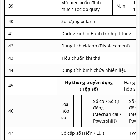
Mô-men xoắn định
156
39
N.m
mức / Tốc độ quay
19
40
Số lượng xi-lanh
41
Đường kính × Hành trình pít-tông
42
Dung tích xi-lanh (Displacement)
43
Tiêu chuẩn khí thải
44
Dung tích bình chứa nhiên liệu
Hệ thống truyền động
Hãng s
45
(Hộp số)
hộp số
Số cơ / Số tự
Số cơ
Loại
động
động
46
hộp
(Mechanical /
(Mech
số
Powershift)
Power
47
Số cấp số (Tiến / Lùi)
FWD