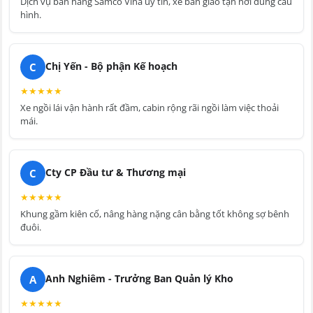
Dịch vụ bán hàng Samco Vina uy tín, xe bàn giao tận nơi đúng cấu
hình.
C
Chị Yến - Bộ phận Kế hoạch
★
★
★
★
★
Xe ngồi lái vận hành rất đầm, cabin rộng rãi ngồi làm việc thoải
mái.
C
Cty CP Đầu tư & Thương mại
★
★
★
★
★
Khung gầm kiên cố, nâng hàng nặng cân bằng tốt không sợ bênh
đuôi.
A
Anh Nghiêm - Trưởng Ban Quản lý Kho
★
★
★
★
★