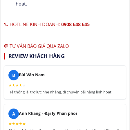
hoạt.
📞 HOTLINE KINH DOANH:
0908 648 645
💬 TƯ VẤN BÁO GIÁ QUA ZALO
REVIEW KHÁCH HÀNG
B
Bùi Văn Nam
★
★
★
★
☆
Hệ thống lái trợ lực nhẹ nhàng, di chuyển bãi hàng linh hoạt.
A
Anh Khang - Đại lý Phân phối
★
★
★
★
★