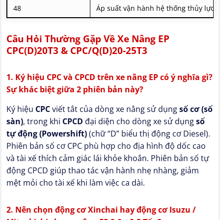
48
Áp suất vận hành hệ thống thủy lực
Câu Hỏi Thường Gặp Về Xe Nâng EP
CPC(D)20T3 & CPC/Q(D)20-25T3
1. Ký hiệu CPC và CPCD trên xe nâng EP có ý nghĩa gì?
Sự khác biệt giữa 2 phiên bản này?
Ký hiệu
CPC
viết tắt của dòng xe nâng sử dụng
số cơ (số
sàn)
, trong khi
CPCD
đại diện cho dòng xe sử dụng
số
tự động (Powershift)
(chữ “D” biểu thị động cơ Diesel).
Phiên bản số cơ CPC phù hợp cho địa hình độ dốc cao
và tài xế thích cảm giác lái khỏe khoắn. Phiên bản số tự
động CPCD giúp thao tác vận hành nhẹ nhàng, giảm
mệt mỏi cho tài xế khi làm việc ca dài.
2. Nên chọn động cơ Xinchai hay động cơ Isuzu /