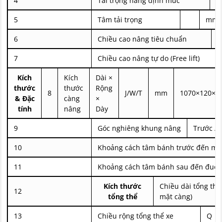
4
Tải trọng nâng định mức
5
Tâm tải trọng
mm
6
Chiều cao nâng tiêu chuẩn
B
7
Chiều cao nâng tự do (Free lift)
Kích
Kích
Dài ×
thước
thước
Rộng
8
J/W/T
mm
1070×120×4
& Đặc
càng
×
tính
nâng
Dày
9
Góc nghiêng khung nâng
Trước / 
10
Khoảng cách tâm bánh trước đến mặ
11
Khoảng cách tâm bánh sau đến đuôi
Kích thước
Chiều dài tổng thể
12
tổng thể
mặt càng)
13
Chiều rộng tổng thể xe
Q