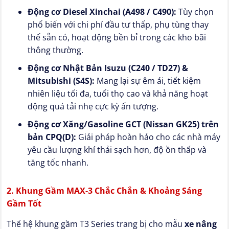
Động cơ Diesel Xinchai (A498 / C490):
Tùy chọn
phổ biến với chi phí đầu tư thấp, phụ tùng thay
thế sẵn có, hoạt động bền bỉ trong các kho bãi
thông thường.
Động cơ Nhật Bản Isuzu (C240 / TD27) &
Mitsubishi (S4S):
Mang lại sự êm ái, tiết kiệm
nhiên liệu tối đa, tuổi thọ cao và khả năng hoạt
động quá tải nhẹ cực kỳ ấn tượng.
Động cơ Xăng/Gasoline GCT (Nissan GK25) trên
bản CPQ(D):
Giải pháp hoàn hảo cho các nhà máy
yêu cầu lượng khí thải sạch hơn, độ ồn thấp và
tăng tốc nhanh.
2. Khung Gầm MAX-3 Chắc Chắn & Khoảng Sáng
Gầm Tốt
Thế hệ khung gầm T3 Series trang bị cho mẫu
xe nâng