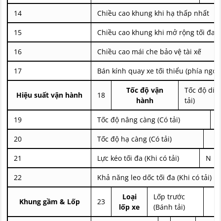
14
Chiều cao khung khi hạ thấp nhất
15
Chiều cao khung khi mở rộng tối đa
16
Chiều cao mái che bảo vệ tài xế
17
Bán kính quay xe tối thiểu (phía ngoà
Tốc độ vận
Tốc độ di 
Hiệu suất vận hành
18
hành
tải)
19
Tốc độ nâng càng (Có tải)
20
Tốc độ hạ càng (Có tải)
21
Lực kéo tối đa (Khi có tải)
N
22
Khả năng leo dốc tối đa (Khi có tải)
Loại
Lốp trước
Khung gầm & Lốp
23
lốp xe
(Bánh tải)