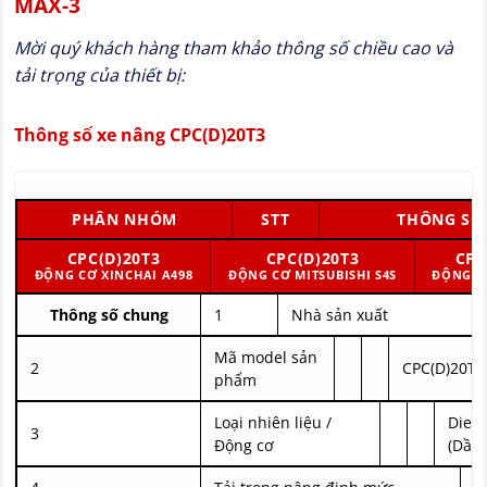
MAX-3
Mời quý khách hàng tham khảo thông số chiều cao và
tải trọng của thiết bị:
Thông số xe nâng CPC(D)20T3
PHÂN NHÓM
STT
THÔNG SỐ
CPC(D)20T3
CPC(D)20T3
CPC
ĐỘNG CƠ XINCHAI A498
ĐỘNG CƠ MITSUBISHI S4S
ĐỘNG CƠ
Thông số chung
1
Nhà sản xuất
Mã model sản
2
CPC(D)20T3
phẩm
Loại nhiên liệu /
Diese
3
Động cơ
(Dầu)