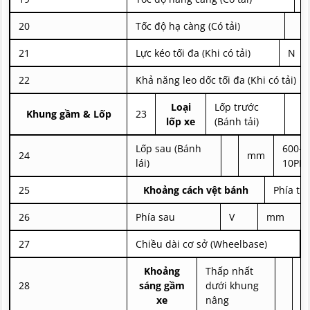
20
Tốc độ hạ càng (Có tải)
21
Lực kéo tối đa (Khi có tải)
N
22
Khả năng leo dốc tối đa (Khi có tải)
Loại
Lốp trước
Khung gầm & Lốp
23
lốp xe
(Bánh tải)
Lốp sau (Bánh
600-9
24
mm
lái)
10PR
25
Khoảng cách vệt bánh
Phía tr
26
Phía sau
V
mm
27
Chiều dài cơ sở (Wheelbase)
Khoảng
Thấp nhất
28
sáng gầm
dưới khung
m
xe
nâng