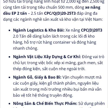
Sở hữu tải trọng nâng linh hoạt từ 2,000 kg đến 2,500 kg
cùng tâm tải trọng tiêu chuẩn 500 mm, dòng
xe nâng
dầu EP 2 tấn
– 2.5 tấn
CPC/Q(D)20-25T3
đáp ứng đa
dạng các ngành nghề sản xuất và kho vận tại Việt Nam:
Ngành Logistics & Kho Bãi:
Xe nâng
CPC(D)20T3
2.0 Tấn dễ dàng luồn lách trong các lối đi kho
hàng, hỗ trợ rút hàng container và đóng hàng
nhanh chóng.
Ngành Vật Liệu Xây Dựng & Cơ Khí:
Đóng vai trò
chủ lực trong việc bốc xếp xi măng, gạch men, sắt
thép đóng kiện, sắt cuộn nhẹ ngoài trời.
Ngành Gỗ, Giấy & Bao Bì:
Vận chuyển mượt mà
các cuộn giấy, kiện gỗ thành phẩm, nguyên liệu
sản xuất trong môi trường nhiều bụi bẩn mà vẫn
bảo vệ tốt hệ thống truyền động.
Nông Sản & Chế Biến Thực Phẩm:
Sử dụng phiên