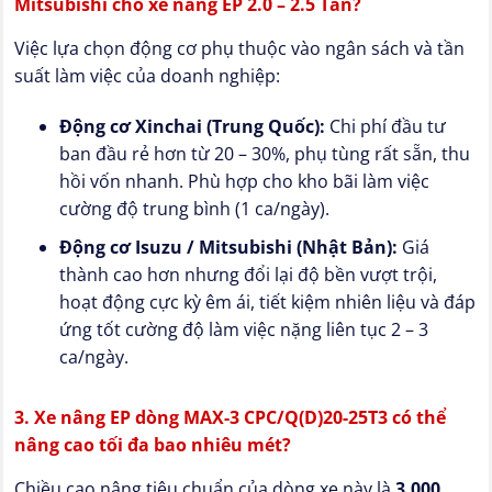
Mitsubishi cho xe nâng EP 2.0 – 2.5 Tấn?
Việc lựa chọn động cơ phụ thuộc vào ngân sách và tần
suất làm việc của doanh nghiệp:
Động cơ Xinchai (Trung Quốc):
Chi phí đầu tư
ban đầu rẻ hơn từ 20 – 30%, phụ tùng rất sẵn, thu
hồi vốn nhanh. Phù hợp cho kho bãi làm việc
cường độ trung bình (1 ca/ngày).
Động cơ Isuzu / Mitsubishi (Nhật Bản):
Giá
thành cao hơn nhưng đổi lại độ bền vượt trội,
hoạt động cực kỳ êm ái, tiết kiệm nhiên liệu và đáp
ứng tốt cường độ làm việc nặng liên tục 2 – 3
ca/ngày.
3. Xe nâng EP dòng MAX-3 CPC/Q(D)20-25T3 có thể
nâng cao tối đa bao nhiêu mét?
Chiều cao nâng tiêu chuẩn của dòng xe này là
3,000