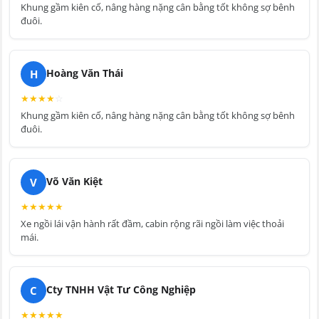
Khung gầm kiên cố, nâng hàng nặng cân bằng tốt không sợ bênh
đuôi.
H
Hoàng Văn Thái
★
★
★
★
☆
Khung gầm kiên cố, nâng hàng nặng cân bằng tốt không sợ bênh
đuôi.
V
Võ Văn Kiệt
★
★
★
★
★
Xe ngồi lái vận hành rất đầm, cabin rộng rãi ngồi làm việc thoải
mái.
C
Cty TNHH Vật Tư Công Nghiệp
★
★
★
★
★