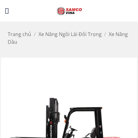
Bỏ
LỌC
qua
nội
dung
Trang chủ
/
Xe Nâng Ngồi Lái Đối Trọng
/
Xe Nâng
Dầu