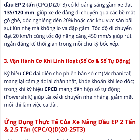
dầu EP 2 tấn
(CPC(D)20T3) có khoảng sáng gầm xe đạt
135/120 mm
, giúp xe dễ dàng di chuyển qua các bề mặt
gồ ghề, dốc nghiêng đến 20% hoặc các khu vực sân bãi
sụt lún nhẹ mà không lo va đập gầm. Tốc độ di chuyển
đạt 20 km/h cùng tốc độ nâng càng 450 mm/s giúp rút
ngắn đáng kể thời gian trong mỗi chu kỳ bốc xếp.
3. Vận Hành Cơ Khí Linh Hoạt (Số Cơ & Số Tự Động)
Ký hiệu
CPC
đại diện cho phiên bản số cơ (Mechanical)
mang lại cảm giác lái chân thật, khỏe khoắn khi leo dốc;
trong khi ký hiệu
CPCD
mang đến hộp số tự động
(Powershift) giúp tài xế di chuyển nhẹ nhàng, giảm mệt
mỏi khi làm việc ca dài.
Ứng Dụng Thực Tế Của Xe Nâng Dầu EP 2 Tấn
& 2.5 Tấn (CPC/Q(D)20-25T3)