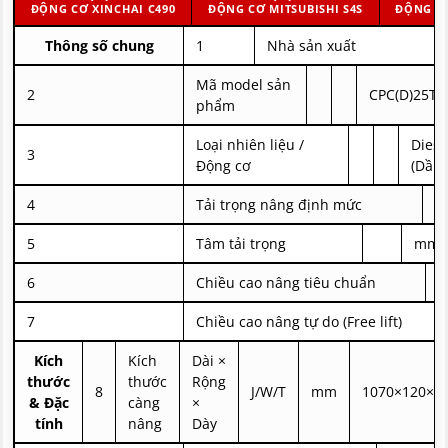
ĐỘNG CƠ XINCHAI C490
ĐỘNG CƠ MITSUBISHI S4S
ĐỘNG CƠ
Thông số chung
1
Nhà sản xuất
Mã model sản
2
CPC(D)25T3
phẩm
Loại nhiên liệu /
Diese
3
Động cơ
(Dầu)
4
Tải trọng nâng định mức
5
Tâm tải trọng
mm
6
Chiều cao nâng tiêu chuẩn
B
7
Chiều cao nâng tự do (Free lift)
Kích
Kích
Dài ×
thước
thước
Rộng
8
J/W/T
mm
1070×120×4
& Đặc
càng
×
tính
nâng
Dày