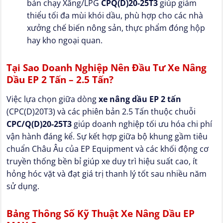
bản chạy Xăng/LPG
CPQ(D)20-25T3
giúp giảm
thiểu tối đa mùi khói dầu, phù hợp cho các nhà
xưởng chế biến nông sản, thực phẩm đóng hộp
hay kho ngoại quan.
Tại Sao Doanh Nghiệp Nên Đầu Tư Xe Nâng
Dầu EP 2 Tấn – 2.5 Tấn?
Việc lựa chọn giữa dòng
xe nâng dầu EP 2 tấn
(CPC(D)20T3) và các phiên bản 2.5 Tấn thuộc chuỗi
CPC/Q(D)20-25T3
giúp doanh nghiệp tối ưu hóa chi phí
vận hành đáng kể. Sự kết hợp giữa bộ khung gầm tiêu
chuẩn Châu Âu của EP Equipment và các khối động cơ
truyền thống bền bỉ giúp xe duy trì hiệu suất cao, ít
hỏng hóc vặt và đạt giá trị thanh lý tốt sau nhiều năm
sử dụng.
Bảng Thông Số Kỹ Thuật Xe Nâng Dầu EP