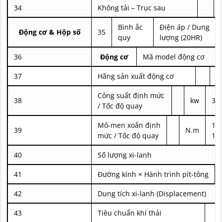
34
Không tải – Trục sau
Bình ắc
Điện áp / Dung
Động cơ & Hộp số
35
quy
lượng (20HR)
36
Động cơ
Mã model động cơ
37
Hãng sản xuất động cơ
Công suất định mức
38
kw
36
/ Tốc độ quay
Mô-men xoắn định
18
39
N.m
mức / Tốc độ quay
18
40
Số lượng xi-lanh
41
Đường kính × Hành trình pít-tông
42
Dung tích xi-lanh (Displacement)
43
Tiêu chuẩn khí thải