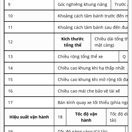
9
Góc nghiêng khung nâng
Trước / 
10
Khoảng cách tâm bánh trước đến mặ
11
Khoảng cách tâm bánh sau đến đuôi 
Kích thước
Chiều dài tổng thể
12
tổng thể
mặt càng)
13
Chiều rộng tổng thể xe
Q
14
Chiều cao khung khi hạ thấp nhất
15
Chiều cao khung khi mở rộng tối đa
16
Chiều cao mái che bảo vệ tài xế
17
Bán kính quay xe tối thiểu (phía ngoài
Tốc độ vận
Tốc độ di 
Hiệu suất vận hành
18
hành
tải)
19
Tốc độ nâng càng (Có tải)