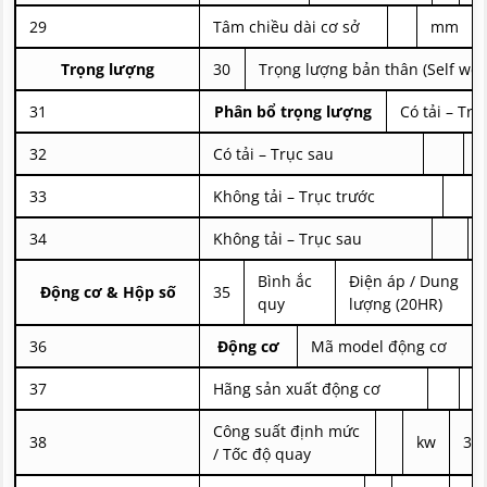
29
Tâm chiều dài cơ sở
mm
Trọng lượng
30
Trọng lượng bản thân (Self wei
31
Phân bổ trọng lượng
Có tải – Trụ
32
Có tải – Trục sau
K
33
Không tải – Trục trước
34
Không tải – Trục sau
Bình ắc
Điện áp / Dung
Động cơ & Hộp số
35
quy
lượng (20HR)
36
Động cơ
Mã model động cơ
37
Hãng sản xuất động cơ
Công suất định mức
38
kw
36.
/ Tốc độ quay