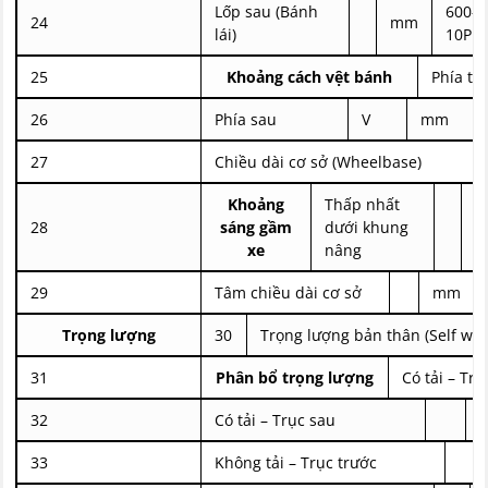
Lốp sau (Bánh
600-9
24
mm
lái)
10PR
25
Khoảng cách vệt bánh
Phía tr
26
Phía sau
V
mm
27
Chiều dài cơ sở (Wheelbase)
Khoảng
Thấp nhất
28
sáng gầm
dưới khung
xe
nâng
29
Tâm chiều dài cơ sở
mm
Trọng lượng
30
Trọng lượng bản thân (Self wei
31
Phân bổ trọng lượng
Có tải – Trụ
32
Có tải – Trục sau
33
Không tải – Trục trước