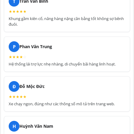
T
Trần Văn Bình
★
★
★
★
★
Khung gầm kiên cố, nâng hàng nặng cân bằng tốt không sợ bênh
đuôi.
P
Phan Văn Trung
★
★
★
★
☆
Hệ thống lái trợ lực nhẹ nhàng, di chuyển bãi hàng linh hoạt.
Đ
Đỗ Mộc Đức
★
★
★
★
★
Xe chạy ngon, đúng như các thông số mô tả trên trang web.
H
Huỳnh Văn Nam