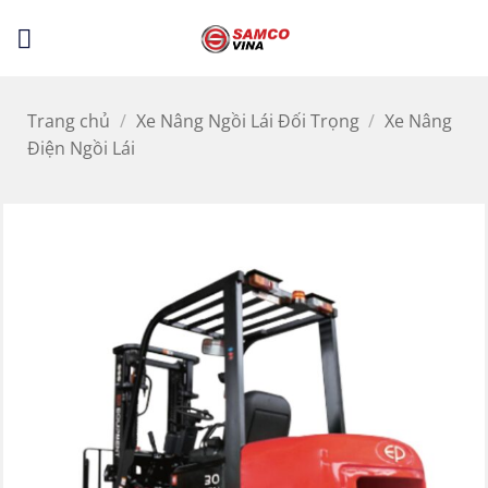
Bỏ
LỌC
qua
nội
dung
Trang chủ
/
Xe Nâng Ngồi Lái Đối Trọng
/
Xe Nâng
Điện Ngồi Lái