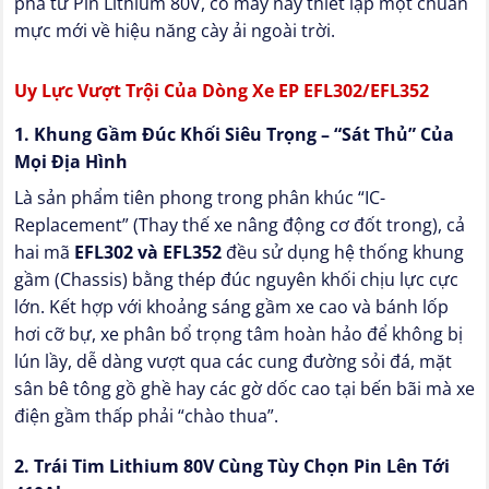
phá từ Pin Lithium 80V, cỗ máy này thiết lập một chuẩn
mực mới về hiệu năng cày ải ngoài trời.
Uy Lực Vượt Trội Của Dòng Xe EP EFL302/EFL352
1. Khung Gầm Đúc Khối Siêu Trọng – “Sát Thủ” Của
Mọi Địa Hình
Là sản phẩm tiên phong trong phân khúc “IC-
Replacement” (Thay thế xe nâng động cơ đốt trong), cả
hai mã
EFL302 và EFL352
đều sử dụng hệ thống khung
gầm (Chassis) bằng thép đúc nguyên khối chịu lực cực
lớn. Kết hợp với khoảng sáng gầm xe cao và bánh lốp
hơi cỡ bự, xe phân bổ trọng tâm hoàn hảo để không bị
lún lầy, dễ dàng vượt qua các cung đường sỏi đá, mặt
sân bê tông gồ ghề hay các gờ dốc cao tại bến bãi mà xe
điện gầm thấp phải “chào thua”.
2. Trái Tim Lithium 80V Cùng Tùy Chọn Pin Lên Tới