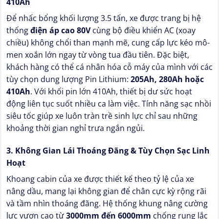
410Ah
Để nhấc bổng khối lượng 3.5 tấn, xe được trang bị hệ
thống
điện áp cao 80V
cùng bộ điều khiển AC (xoay
chiều) không chổi than mạnh mẽ, cung cấp lực kéo mô-
men xoắn lớn ngay từ vòng tua đầu tiên. Đặc biệt,
khách hàng có thể cá nhân hóa cỗ máy của mình với các
tùy chọn dung lượng Pin Lithium:
205Ah, 280Ah hoặc
410Ah
. Với khối pin lớn 410Ah, thiết bị dư sức hoạt
động liên tục suốt nhiều ca làm việc. Tính năng sạc nhồi
siêu tốc giúp xe luôn tràn trề sinh lực chỉ sau những
khoảng thời gian nghỉ trưa ngắn ngủi.
3. Không Gian Lái Thoáng Đãng & Tùy Chọn Sạc Linh
Hoạt
Khoang cabin của xe được thiết kế theo tỷ lệ của xe
nâng dầu, mang lại không gian để chân cực kỳ rộng rãi
và tầm nhìn thoáng đãng. Hệ thống khung nâng cường
lực vươn cao từ
3000mm đến 6000mm
chống rung lắc