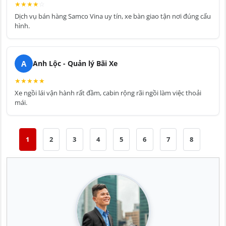
★
★
★
★
☆
Dịch vụ bán hàng Samco Vina uy tín, xe bàn giao tận nơi đúng cấu
hình.
A
Anh Lộc - Quản lý Bãi Xe
★
★
★
★
★
Xe ngồi lái vận hành rất đầm, cabin rộng rãi ngồi làm việc thoải
mái.
1
2
3
4
5
6
7
8