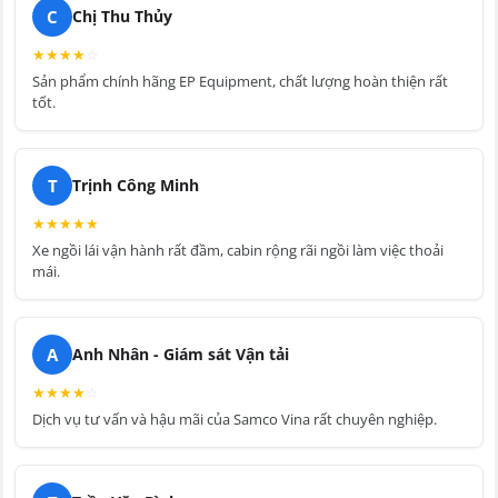
C
Chị Thu Thủy
★
★
★
★
☆
Sản phẩm chính hãng EP Equipment, chất lượng hoàn thiện rất
tốt.
T
Trịnh Công Minh
★
★
★
★
★
Xe ngồi lái vận hành rất đầm, cabin rộng rãi ngồi làm việc thoải
mái.
A
Anh Nhân - Giám sát Vận tải
★
★
★
★
☆
Dịch vụ tư vấn và hậu mãi của Samco Vina rất chuyên nghiệp.