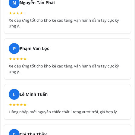
N
Nguyễn Tấn Phát
★
★
★
★
☆
Xe đáp ứng tốt cho kho kệ cao tầng, vận hành đầm tay cực kỳ
ưng ý.
P
Phạm Văn Lộc
★
★
★
★
★
Xe đáp ứng tốt cho kho kệ cao tầng, vận hành đầm tay cực kỳ
ưng ý.
L
Lê Minh Tuấn
★
★
★
★
★
Hàng nhập mới nguyên chiếc chất lượng vượt trội, giá hợp lý.
C
Chị Thu Thủy