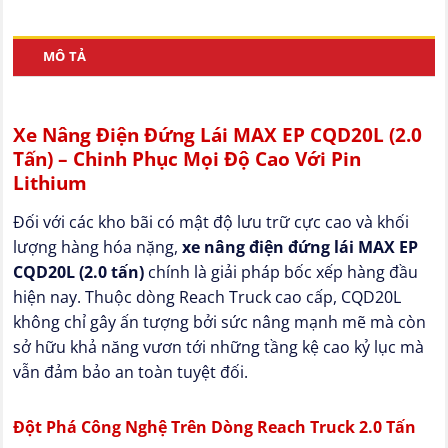
MÔ TẢ
Xe Nâng Điện Đứng Lái MAX EP CQD20L (2.0
Tấn) – Chinh Phục Mọi Độ Cao Với Pin
Lithium
Đối với các kho bãi có mật độ lưu trữ cực cao và khối
lượng hàng hóa nặng,
xe nâng điện đứng lái MAX EP
CQD20L (2.0 tấn)
chính là giải pháp bốc xếp hàng đầu
hiện nay. Thuộc dòng Reach Truck cao cấp, CQD20L
không chỉ gây ấn tượng bởi sức nâng mạnh mẽ mà còn
sở hữu khả năng vươn tới những tầng kệ cao kỷ lục mà
vẫn đảm bảo an toàn tuyệt đối.
Đột Phá Công Nghệ Trên Dòng Reach Truck 2.0 Tấn