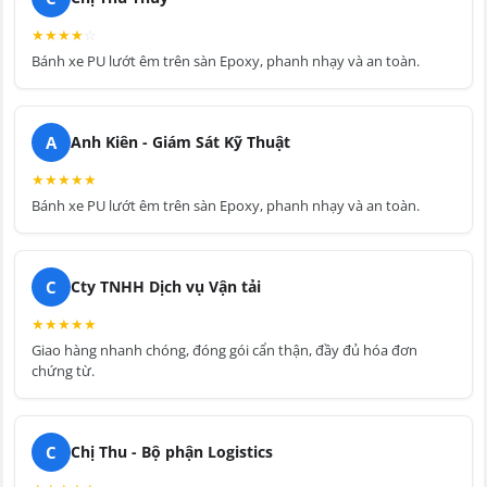
★
★
★
★
☆
Bánh xe PU lướt êm trên sàn Epoxy, phanh nhạy và an toàn.
A
Anh Kiên - Giám Sát Kỹ Thuật
★
★
★
★
★
Bánh xe PU lướt êm trên sàn Epoxy, phanh nhạy và an toàn.
C
Cty TNHH Dịch vụ Vận tải
★
★
★
★
★
Giao hàng nhanh chóng, đóng gói cẩn thận, đầy đủ hóa đơn
chứng từ.
C
Chị Thu - Bộ phận Logistics