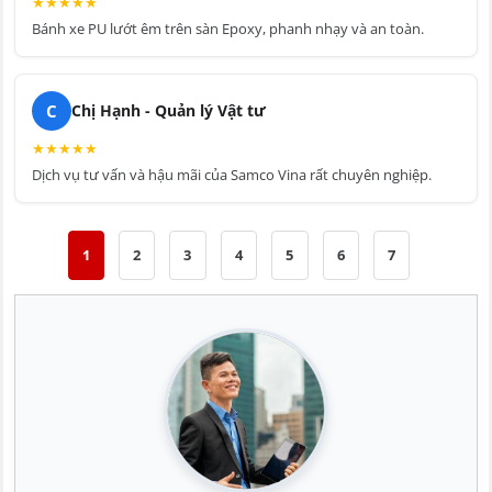
★
★
★
★
★
Bánh xe PU lướt êm trên sàn Epoxy, phanh nhạy và an toàn.
C
Chị Hạnh - Quản lý Vật tư
★
★
★
★
★
Dịch vụ tư vấn và hậu mãi của Samco Vina rất chuyên nghiệp.
1
2
3
4
5
6
7