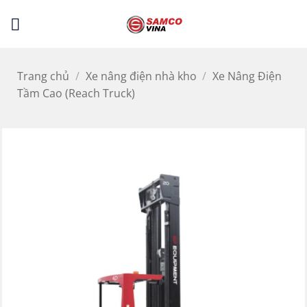
Bỏ
LỌC
qua
nội
dung
Trang chủ
/
Xe nâng điện nhà kho
/
Xe Nâng Điện
Tầm Cao (Reach Truck)