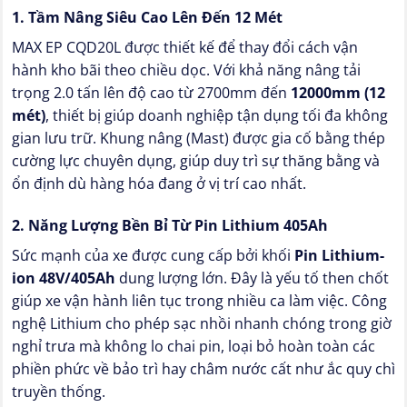
1. Tầm Nâng Siêu Cao Lên Đến 12 Mét
MAX EP CQD20L được thiết kế để thay đổi cách vận
hành kho bãi theo chiều dọc. Với khả năng nâng tải
trọng 2.0 tấn lên độ cao từ 2700mm đến
12000mm (12
mét)
, thiết bị giúp doanh nghiệp tận dụng tối đa không
gian lưu trữ. Khung nâng (Mast) được gia cố bằng thép
cường lực chuyên dụng, giúp duy trì sự thăng bằng và
ổn định dù hàng hóa đang ở vị trí cao nhất.
2. Năng Lượng Bền Bỉ Từ Pin Lithium 405Ah
Sức mạnh của xe được cung cấp bởi khối
Pin Lithium-
ion 48V/405Ah
dung lượng lớn. Đây là yếu tố then chốt
giúp xe vận hành liên tục trong nhiều ca làm việc. Công
nghệ Lithium cho phép sạc nhồi nhanh chóng trong giờ
nghỉ trưa mà không lo chai pin, loại bỏ hoàn toàn các
phiền phức về bảo trì hay châm nước cất như ắc quy chì
truyền thống.