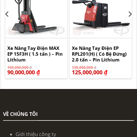
Xe Nâng Tay Điện MAX
Xe Nâng Tay Điện EP
EP 15F3H ( 1.5 tấn ) – Pin
RPL201(H) ( Có Bệ Đứng)
Lithium
2.0 tấn – Pin Lithium
Giá
Giá
Giá
Giá
105,000,000
₫
135,000,000
₫
gốc
hiện
gốc
hiện
90,000,000
₫
125,000,000
₫
là:
tại
là:
tại
105,000,000 ₫.
là:
135,000,000 ₫.
là:
90,000,000 ₫.
125,000,000 ₫.
VỀ CHÚNG TÔI
Giới thiệu công ty