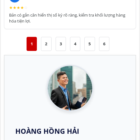
★
★
★
★
☆
Bản có gắn cân hiển thị số ký rõ ràng, kiểm tra khối lượng hàng
hóa tiện lợi.
1
2
3
4
5
6
HOÀNG HỒNG HẢI