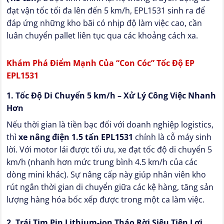
đạt vận tốc tối đa lên đến 5 km/h, EPL1531 sinh ra để
đáp ứng những kho bãi có nhịp độ làm việc cao, cần
luân chuyển pallet liên tục qua các khoảng cách xa.
Khám Phá Điểm Mạnh Của “Con Cóc” Tốc Độ EP
EPL1531
1. Tốc Độ Di Chuyển 5 km/h – Xử Lý Công Việc Nhanh
Hơn
Nếu thời gian là tiền bạc đối với doanh nghiệp logistics,
thì
xe nâng điện 1.5 tấn EPL1531
chính là cỗ máy sinh
lời. Với motor lái được tối ưu, xe đạt tốc độ di chuyển 5
km/h (nhanh hơn mức trung bình 4.5 km/h của các
dòng mini khác). Sự nâng cấp này giúp nhân viên kho
rút ngắn thời gian di chuyển giữa các kệ hàng, tăng sản
lượng hàng hóa bốc xếp được trong một ca làm việc.
2. Trái Tim Pin Lithium-ion Tháo Rời Siêu Tiện Lợi