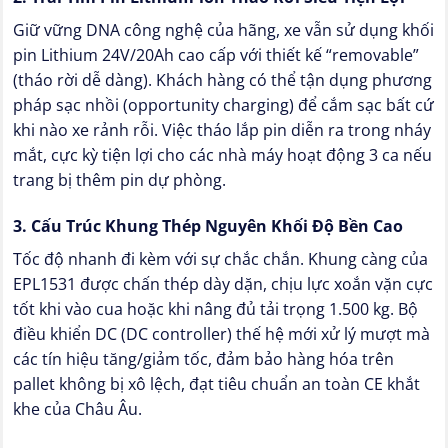
Giữ vững DNA công nghệ của hãng, xe vẫn sử dụng khối
pin Lithium 24V/20Ah cao cấp với thiết kế “removable”
(tháo rời dễ dàng). Khách hàng có thể tận dụng phương
pháp sạc nhồi (opportunity charging) để cắm sạc bất cứ
khi nào xe rảnh rỗi. Việc tháo lắp pin diễn ra trong nháy
mắt, cực kỳ tiện lợi cho các nhà máy hoạt động 3 ca nếu
trang bị thêm pin dự phòng.
3. Cấu Trúc Khung Thép Nguyên Khối Độ Bền Cao
Tốc độ nhanh đi kèm với sự chắc chắn. Khung càng của
EPL1531 được chấn thép dày dặn, chịu lực xoắn vặn cực
tốt khi vào cua hoặc khi nâng đủ tải trọng 1.500 kg. Bộ
điều khiển DC (DC controller) thế hệ mới xử lý mượt mà
các tín hiệu tăng/giảm tốc, đảm bảo hàng hóa trên
pallet không bị xô lệch, đạt tiêu chuẩn an toàn CE khắt
khe của Châu Âu.