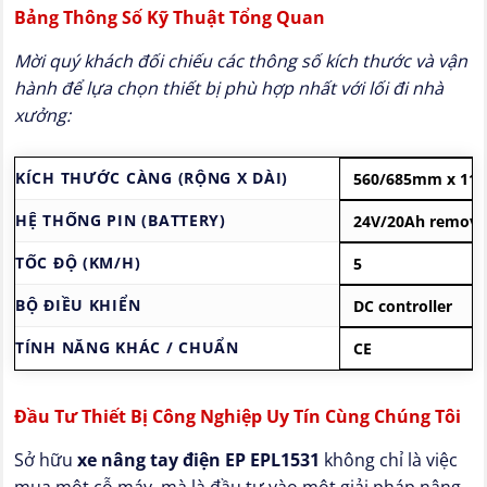
Bảng Thông Số Kỹ Thuật Tổng Quan
Mời quý khách đối chiếu các thông số kích thước và vận
hành để lựa chọn thiết bị phù hợp nhất với lối đi nhà
xưởng:
KÍCH THƯỚC CÀNG (RỘNG X DÀI)
560/685mm x 11
HỆ THỐNG PIN (BATTERY)
24V/20Ah removab
TỐC ĐỘ (KM/H)
5
BỘ ĐIỀU KHIỂN
DC controller
TÍNH NĂNG KHÁC / CHUẨN
CE
Đầu Tư Thiết Bị Công Nghiệp Uy Tín Cùng Chúng Tôi
Sở hữu
xe nâng tay điện EP EPL1531
không chỉ là việc
mua một cỗ máy, mà là đầu tư vào một giải pháp nâng