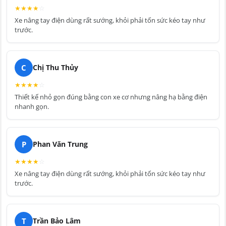
★
★
★
★
☆
Xe nâng tay điện dùng rất sướng, khỏi phải tốn sức kéo tay như
trước.
C
Chị Thu Thủy
★
★
★
★
☆
Thiết kế nhỏ gọn đúng bằng con xe cơ nhưng nâng hạ bằng điện
nhanh gọn.
P
Phan Văn Trung
★
★
★
★
☆
Xe nâng tay điện dùng rất sướng, khỏi phải tốn sức kéo tay như
trước.
T
Trần Bảo Lâm