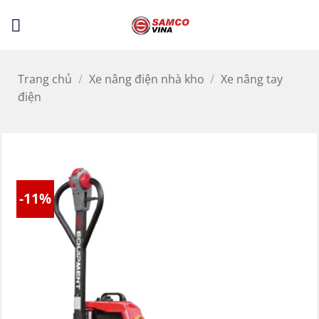
Bỏ
LỌC
qua
nội
dung
Trang chủ
/
Xe nâng điện nhà kho
/
Xe nâng tay
điện
-11%