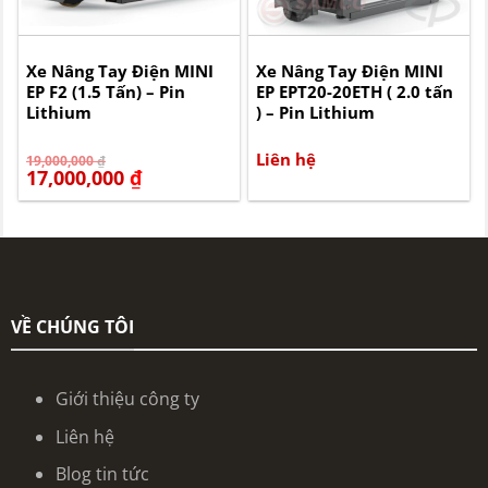
Xe Nâng Tay Điện MINI
Xe Nâng Tay Điện MINI
EP F2 (1.5 Tấn) – Pin
EP EPT20-20ETH ( 2.0 tấn
Lithium
) – Pin Lithium
Giá
Giá
Liên hệ
19,000,000
₫
gốc
hiện
17,000,000
₫
là:
tại
19,000,000 ₫.
là:
17,000,000 ₫.
VỀ CHÚNG TÔI
Giới thiệu công ty
Liên hệ
Blog tin tức