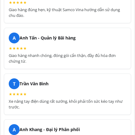
★
★
★
★
★
Giao hàng đúng hẹn, kỹ thuật Samco Vina hướng dẫn sử dụng
chu đáo.
A
Anh Tấn - Quản lý Bãi hàng
★
★
★
★
★
Giao hàng nhanh chóng, đóng gói cẩn thận, đầy đủ hóa đơn
chứng từ.
T
Trần Văn Bình
★
★
★
★
★
Xe nâng tay điện dùng rất sướng, khỏi phải tốn sức kéo tay như
trước.
A
Anh Khang - Đại lý Phân phối