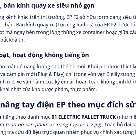
ã, bán kính quay xe siêu nhỏ gọn
 kềnh khác trên thị trường, EP F2 sở hữu form dáng siêu ti
c chắn. Bán kính quay xe (Turning Radius) của EP F2 được t
ợt mà ngay bên trong lòng thùng xe container hoặc giữa các 
bất khả thi.
oạt, hoạt động không tiếng ồn
-ion mật độ năng lượng cao thế hệ mới. Khối pin được thiết 
 và cắm pin mới (Plug & Play) chỉ trong vỏn vẹn 3 giây tươn
nh mẽ, xe vận hành cực kỳ êm ái, hoàn toàn không sinh khí 
t khai nhất của kho dược phẩm, thực phẩm.
 nâng tay điện EP theo mục đích sử
 từ hãng theo danh mục
01 ELECTRIC PALLET TRUCK
(như hiể
hẩm
toan-bo-san-pham-xe-nang-tay-dien_2.jpg
), toàn bộ dải
g tra cứu dữ liệu trực quan nhằm phục vụ chính xác từng 