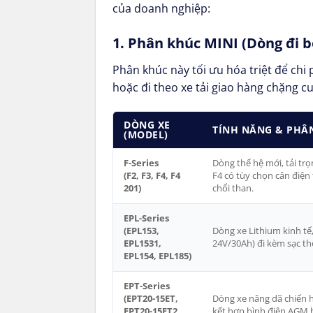
của doanh nghiệp:
1. Phân khúc MINI (Dòng đi b
Phân khúc này tối ưu hóa triệt để chi
hoặc đi theo xe tải giao hàng chặng cu
DÒNG XE
TÍNH NĂNG & PHÂ
(MODEL)
F-Series
Dòng thế hệ mới, tải trọ
(F2, F3, F4, F4
F4 có tùy chọn cân điện
201)
chổi than.
EPL-Series
(EPL153,
Dòng xe Lithium kinh tế,
EPL1531,
24V/30Ah) đi kèm sạc th
EPL154, EPL185)
EPT-Series
(EPT20-15ET,
Dòng xe nâng dã chiến hạ
EPT20-15ET2,
kết hợp bình điện AGM ho