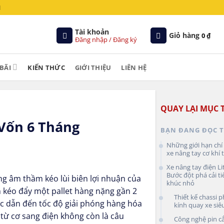
M
Tài khoản
Giỏ hàng
0
₫
Đăng nhập / Đăng ký
BÃI
KIẾN THỨC
GIỚI THIỆU
LIÊN HỆ
QUAY LẠI MỤC 
 Vốn 6 Tháng
BẠN ĐANG ĐỌC T
Những giới hạn ch
xe nâng tay cơ khí
Xe nâng tay điện Li
Bước đột phá cải ti
ang âm thầm kéo lùi biên lợi nhuận của
khúc nhỏ
 kéo đẩy một pallet hàng nặng gần 2
Thiết kế chassi p
ức dẫn đến tốc độ giải phóng hàng hóa
kính quay xe siê
từ cơ sang điện không còn là câu
Công nghệ pin cắ