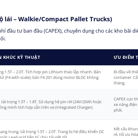
ộ lái – Walkie/Compact Pallet Trucks)
 phí đầu tư ban đầu (CAPEX), chuyên dụng cho các kho bãi d
ối.
N KHÚC KỸ THUẬT
ƯU ĐIỂM T
ng 1.5T – 2.0T. Tích hợp pin Lithium tháo lắp nhanh. Bản
Đi đầu về thiế
 tử (F4 with scale); bản F4 201 dùng motor BLDC không
container. C
tháng.
CAPEX cực th
 tải trọng 1.5T – 1.8T. Sử dụng hệ pin rời (24V/20Ah hoặc
xe nâng điện 
ông minh tích hợp sẵn trên xe (Integrated Charger).
phải.
Kết cấu khung
ng trung, tải trọng 1.5T – 2.0T. Trang bị hệ điều khiển DC
rẻ, tối ưu h
ặc Lead-acid bền bỉ, chịu tải việt dã.