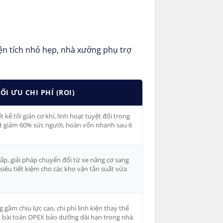
iện tích nhỏ hẹp, nhà xưởng phụ trợ
ỐI ƯU CHI PHÍ (ROI)
t kế tối giản cơ khí, linh hoạt tuyệt đối trong
ắt giảm 60% sức người, hoàn vốn nhanh sau 6
ấp, giải pháp chuyển đổi từ xe nâng cơ sang
siêu tiết kiệm cho các kho vận tần suất vừa
 gầm chịu lực cao, chi phí linh kiện thay thế
óa bài toán OPEX bảo dưỡng dài hạn trong nhà