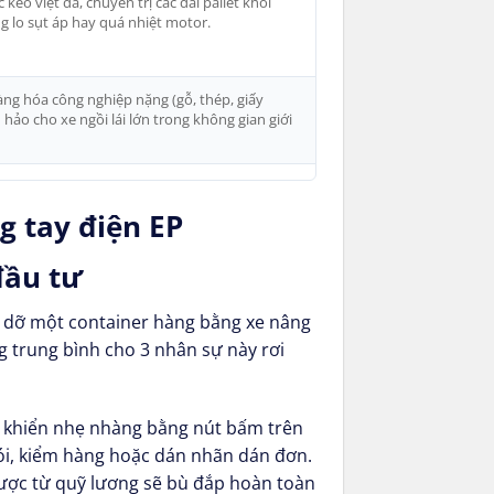
éo việt dã, chuyên trị các dải pallet khối
 lo sụt áp hay quá nhiệt motor.
hàng hóa công nghiệp nặng (gỗ, thép, giấy
 hảo cho xe ngồi lái lớn trong không gian giới
 tay điện EP
đầu tư
ốc dỡ một container hàng bằng xe nâng
ng trung bình cho 3 nhân sự này rơi
ều khiển nhẹ nhàng bằng nút bấm trên
gói, kiểm hàng hoặc dán nhãn dán đơn.
 được từ quỹ lương sẽ bù đắp hoàn toàn