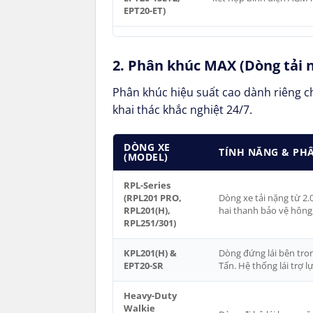
EPT20-ET)
2. Phân khúc MAX (Dòng tải n
Phân khúc hiệu suất cao dành riêng ch
khai thác khắc nghiệt 24/7.
DÒNG XE
TÍNH NĂNG & PH
(MODEL)
RPL-Series
(RPL201 PRO,
Dòng xe tải nặng từ 2.0
RPL201(H),
hai thanh bảo vệ hông
RPL251/301)
KPL201(H) &
Dòng đứng lái bên tron
EPT20-SR
Tấn. Hệ thống lái trợ l
Heavy-Duty
Walkie