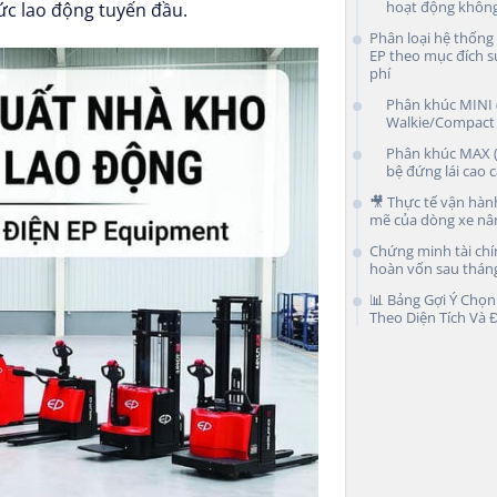
hoạt động không
sức lao động tuyến đầu.
Phân loại hệ thống
EP theo mục đích s
phí
Phân khúc MINI (
Walkie/Compact P
Phân khúc MAX (
bệ đứng lái cao 
🎥 Thực tế vận hà
mẽ của dòng xe nân
Chứng minh tài chí
hoàn vốn sau thán
📊 Bảng Gợi Ý Chọn
Theo Diện Tích Và 