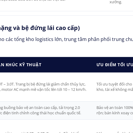
xưởng.
ặng và bệ đứng lái cao cấp)
o các tổng kho logistics lớn, trung tâm phân phối trung ch
ÂN KHÚC KỸ THUẬT
ƯU ĐIỂM TỐI ƯU 
T – 3.0T. Trang bị bệ đứng lái giảm chấn thủy lực,
Tối ưu tuyệt đối ch
, motor AC mạnh mẽ vận tốc lên tới 10 – 12 km/h.
kho, tài xế không mấ
g buồng bảo vệ an toàn cao cấp, tải trọng 2.0
Bảo vệ an toàn 100%
ực điện tinh chỉnh công thái học chuẩn quốc tế.
rộn; bán kính xoay c