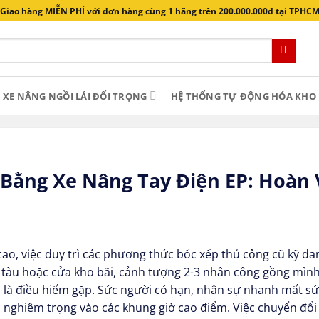
Giao hàng MIỄN PHÍ với đơn hàng cùng 1 hãng trên 200.000.000đ tại TPHC
XE NÂNG NGỒI LÁI ĐỐI TRỌNG
HỆ THỐNG TỰ ĐỘNG HÓA KHO 
 Bằng Xe Nâng Tay Điện EP: Hoàn
 cao, việc duy trì các phương thức bốc xếp thủ công cũ kỹ đ
 tàu hoặc cửa kho bãi, cảnh tượng 2-3 nhân công gồng mình
n là điều hiếm gặp. Sức người có hạn, nhân sự nhanh mất s
 nghiêm trọng vào các khung giờ cao điểm. Việc chuyển đổi 