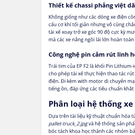
Thiết kế chassi phẳng việt d
Không giống như các dòng xe điện cồng
cấu cơ khí tối giản nhưng vô cùng chắ
tài xế xoay trở xe góc 90 độ cực kỳ mư
mà các xe nâng ngồi lái lớn hoàn toàn 
Công nghệ pin cắm rút linh h
Trái tim của EP F2 là khối Pin Lithium
cho phép tài xế thực hiện thao tác rút
điện. Đi kèm with motor di chuyển mạ
tiếng ồn, đáp ứng các tiêu chuẩn khắ
Phân loại hệ thống xe
Dựa trên tài liệu kỹ thuật chuẩn hóa
pallet-truck_2.jpg
và hệ thống sản p
bóc tách khoa học thành các nhóm bản