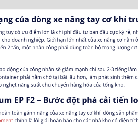
ng của dòng xe nâng tay cơ khí t
ng tuy có ưu điểm lớn là chi phí đầu tư ban đầu cực kỳ rẻ, nh
ại cho doanh nghiệp. Giới hạn lớn nhất của xe nâng cơ nằm ở
ến 2 tấn, một nhân công phải dùng toàn bộ trọng lượng cơ t
ao động của công nhân sẽ giảm mạnh chỉ sau 2-3 tiếng làm v
ontainer phải nằm chờ tại bãi lâu hơn, làm phát sinh thêm các
p nghẹt năng suất chu chuyển hàng hóa của tổng kho.
um EP F2 – Bước đột phá cải tiến l
ỏ hoàn toàn gánh nặng của xe nâng tay cơ khí, dòng sản phẩm
pment
chính là lời giải hoàn hảo cho các nhà kho có diện tí