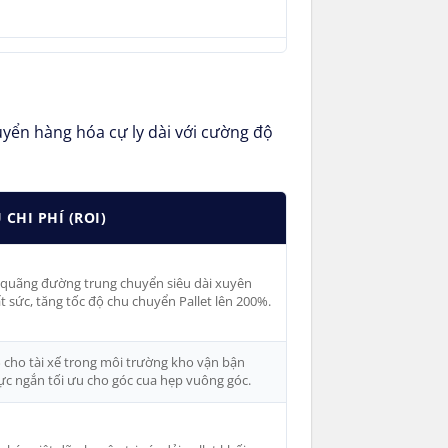
uyển hàng hóa cự ly dài với cường độ
CHI PHÍ (ROI)
o quãng đường trung chuyển siêu dài xuyên
t sức, tăng tốc độ chu chuyển Pallet lên 200%.
 cho tài xế trong môi trường kho vận bận
ực ngắn tối ưu cho góc cua hẹp vuông góc.