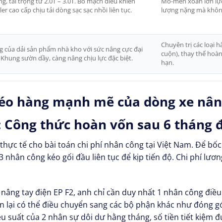
g, tải trọng từ 2.0T – 3.0T. Bo mạch điều khiển
Mô-men xoắn lớn lực k
r cao cấp chịu tải dòng sạc sạc nhồi liên tục.
lượng nặng mà không
Chuyên trị các loại 
ọng của dải sản phẩm nhà kho với sức nâng cực đại
cuộn), thay thế hoàn
. Khung sườn dầy, càng nâng chịu lực đặc biệt.
hạn.
kéo hàng mạnh mẽ của dòng xe nâng
: Công thức hoàn vốn sau 6 tháng 
 thực tế cho bài toán chi phí nhân công tại Việt Nam. Để b
 3 nhân công kéo gối đầu liên tục để kịp tiến độ. Chi phí lươ
e nâng tay điện EP F2, anh chỉ cần duy nhất 1 nhân công đi
òn lại có thể điều chuyển sang các bộ phận khác như đóng 
ệu suất của 2 nhân sự dôi dư hằng tháng, số tiền tiết kiệm