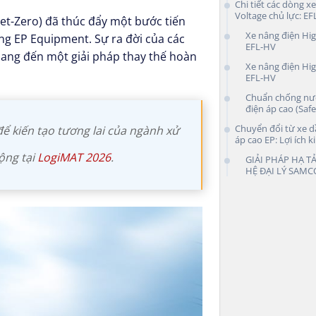
Chi tiết các dòng x
Voltage chủ lực: E
et-Zero) đã thúc đẩy một bước tiến
Xe nâng điện Hig
g EP Equipment. Sự ra đời của các
EFL-HV
mang đến một giải pháp thay thế hoàn
Xe nâng điện Hig
EFL-HV
Chuẩn chống nướ
điện áp cao (Safe
Chuyển đổi từ xe d
để kiến tạo tương lai của ngành xử
áp cao EP: Lợi ích k
ộng tại
LogiMAT 2026
.
GIẢI PHÁP HẠ TẢ
HỆ ĐẠI LÝ SAMC