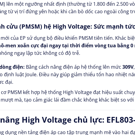
M) lên một ngưỡng nhất định (thường từ 1.800 đến 2.500 vòn
ặng từ vị trí đứng yên hoặc khi cần bò dốc cao ngoài công t
h cửu (PMSM) hệ High Voltage: Sức mạnh tức
mới của EP sử dụng bộ điều khiển PMSM tiên tiến. Khác biệt
ô-men xoắn cực đại ngay tại thời điểm vòng tua bằng 0 
phóng ngay lập tức không có độ trễ.
dòng điện:
Bằng cách nâng điện áp hệ thống lên mức
309V
 định luật Joule. Điều này giúp giảm thiểu tổn hao nhiệt nă
c đại.
cơ PMSM kết hợp hệ thống High Voltage đạt hiệu suất chuyể
c mượt mà, tạo cảm giác lái đầm chắc không khác biệt so với
xe nâng High Voltage chủ lực: EFL80
 ứng dụng nền tảng điện áp cao tập trung mạnh mẽ vào hai 