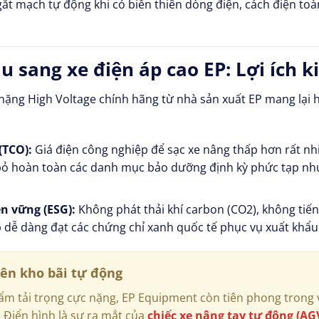
gắt mạch tự động khi có biến thiên dòng điện, cách điện to
u sang xe điện áp cao EP: Lợi ích k
nặng High Voltage chính hãng từ nhà sản xuất EP mang lại ha
(TCO):
Giá điện công nghiệp để sạc xe nâng thấp hơn rất nhi
 bỏ hoàn toàn các danh mục bảo dưỡng định kỳ phức tạp như:
n vững (ESG):
Không phát thải khí carbon (CO2), không tiến
 dễ dàng đạt các chứng chỉ xanh quốc tế phục vụ xuất khẩu
ên kho bãi tự động
ẩm tải trọng cực nặng, EP Equipment còn tiên phong trong v
. Điển hình là sự ra mắt của
chiếc xe nâng tay tự động (AGV