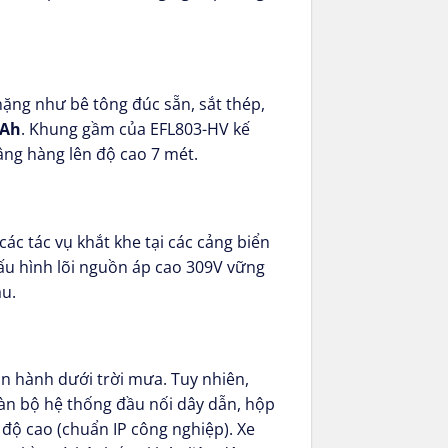
ặng như bê tông đúc sẵn, sắt thép,
4Ah
. Khung gầm của EFL803-HV kế
âng hàng lên độ cao 7 mét.
c tác vụ khắt khe tại các cảng biển
ấu hình lõi nguồn áp cao 309V vững
ầu.
vận hành dưới trời mưa. Tuy nhiên,
àn bộ hệ thống đầu nối dây dẫn, hộp
độ cao (chuẩn IP công nghiệp). Xe