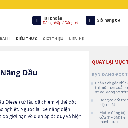
M
Tài khoản
Giỏ hàng
0
₫
Đăng nhập / Đăng ký
BÃI
KIẾN THỨC
GIỚI THIỆU
LIÊN HỆ
QUAY LẠI MỤC 
e Nâng Dầu
BẠN ĐANG ĐỌC T
Phân tích góc nhìn
thị mô-men xoắn 
so với động cơ đốt
Động cơ đốt trong
u Diesel) từ lâu đã chiếm vị thế độc
hiệu suất
c nghiệt. Ngược lại, xe nâng điện
Motor đồng bộ 
 do giới hạn về điện áp ắc quy và hiện
cửu (PMSM) hệ H
mạnh tức thì