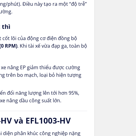
g/phút). Điều này tạo ra một “độ trễ”
rường.
 thì
 cốt lõi của động cơ điện đồng bộ
(0 RPM)
. Khi tài xế vừa đạp ga, toàn bộ
, xe nâng EP giảm thiểu được cường
ng trên bo mạch, loại bỏ hiện tượng
n đổi năng lượng lên tới hơn 95%,
 xe nâng dầu công suất lớn.
3-HV và EFL1003-HV
đại diện phân khúc công nghiệp nặng