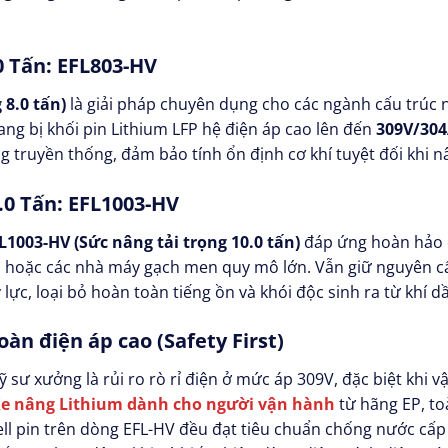
0 Tấn: EFL803-HV
 8.0 tấn)
là giải pháp chuyên dụng cho các ngành cấu trúc n
ang bị khối pin Lithium LFP hệ điện áp cao lên đến
309V/30
g truyền thống, đảm bảo tính ổn định cơ khí tuyệt đối khi n
.0 Tấn: EFL1003-HV
L1003-HV (Sức nâng tải trọng 10.0 tấn)
đáp ứng hoàn hảo cá
, hoặc các nhà máy gạch men quy mô lớn. Vẫn giữ nguyên c
 lực, loại bỏ hoàn toàn tiếng ồn và khói độc sinh ra từ khí d
àn điện áp cao (Safety First)
 sư xưởng là rủi ro rò rỉ điện ở mức áp 309V, đặc biệt khi 
e nâng Lithium dành cho người vận hành
từ hãng EP, to
ll pin trên dòng EFL-HV đều đạt tiêu chuẩn chống nước cấp 