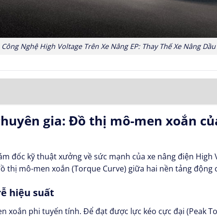
Công Nghệ High Voltage Trên Xe Nâng EP: Thay Thế Xe Nâng Dầu
 chuyên gia: Đồ thị mô-men xoắn c
iám đốc kỹ thuật xưởng về sức mạnh của xe nâng điện High V
đồ thị mô-men xoắn (Torque Curve) giữa hai nền tảng động 
rễ hiệu suất
 xoắn phi tuyến tính. Để đạt được lực kéo cực đại (Peak To