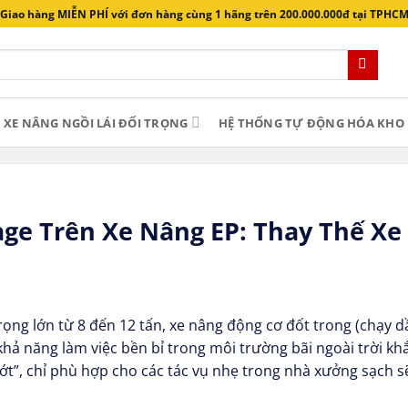
Giao hàng MIỄN PHÍ với đơn hàng cùng 1 hãng trên 200.000.000đ tại TPHC
XE NÂNG NGỒI LÁI ĐỐI TRỌNG
HỆ THỐNG TỰ ĐỘNG HÓA KHO 
age Trên Xe Nâng EP: Thay Thế X
rọng lớn từ 8 đến 12 tấn, xe nâng động cơ đốt trong (chạy dầ
hả năng làm việc bền bỉ trong môi trường bãi ngoài trời khắ
t”, chỉ phù hợp cho các tác vụ nhẹ trong nhà xưởng sạch sẽ