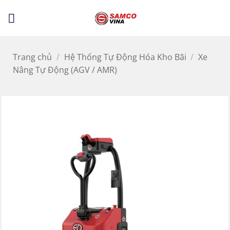
Bỏ
LỌC
qua
nội
dung
Trang chủ
/
Hệ Thống Tự Động Hóa Kho Bãi
/
Xe
Nâng Tự Động (AGV / AMR)