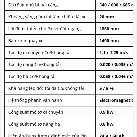
Độ rộng phủ bì hai càng
540 / 600 / 685 
Khoảng sáng gầm tại tâm chiều dài xe
20 mm
Lối đi tối thiểu cho Pallet đặt ngang
1860 mm
Bán kính quay xe
1400 mm
Tốc độ di chuyển Có/Không tải
1.1 / 1.25 m/s
Tốc độ nâng Có/Không tải
0.020 / 0.035 m/s
Tốc độ hạ Có/Không tải
0.058 / 0.046 m/s
Khả năng leo dốc tối đa Có/Không tải
5 / 5 %
Hệ thống phanh vận hành
Electromagnetic 
Công suất mô tơ di chuyển
0.9 kW
Công suất mô tơ nâng hạ
0.8 kW
Điện áp/Dung lượng định mức của Pin
24 V / 60 Ah