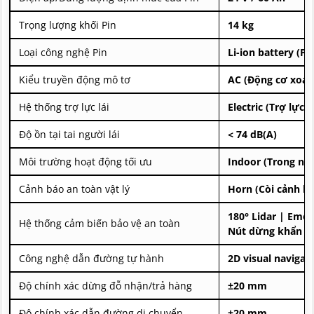
Trọng lượng khối Pin
14 kg
Loại công nghệ Pin
Li-ion battery (Pi
Kiểu truyền động mô tơ
AC (Động cơ xoay
Hệ thống trợ lực lái
Electric (Trợ lực đ
Độ ồn tại tai người lái
< 74 dB(A)
Môi trường hoạt động tối ưu
Indoor (Trong nh
Cảnh báo an toàn vật lý
Horn (Còi cảnh b
180° Lidar | Emer
Hệ thống cảm biến bảo vệ an toàn
Nút dừng khẩn cấ
Công nghệ dẫn đường tự hành
2D visual naviga
Độ chính xác dừng đỗ nhận/trả hàng
±20 mm
Độ chính xác dẫn đường di chuyển
±20 mm