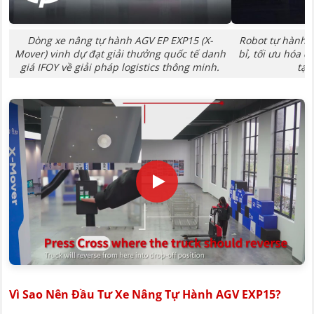
Dòng xe nâng tự hành AGV EP EXP15 (X-
Robot tự hành 
Mover) vinh dự đạt giải thưởng quốc tế danh
bỉ, tối ưu hóa 
giá IFOY về giải pháp logistics thông minh.
tại
Vì Sao Nên Đầu Tư Xe Nâng Tự Hành AGV EXP15?