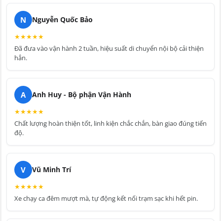
N
Nguyễn Quốc Bảo
★
★
★
★
★
Đã đưa vào vận hành 2 tuần, hiệu suất di chuyển nội bộ cải thiện
hẳn.
A
Anh Huy - Bộ phận Vận Hành
★
★
★
★
★
Chất lượng hoàn thiện tốt, linh kiện chắc chắn, bàn giao đúng tiến
độ.
V
Vũ Minh Trí
★
★
★
★
★
Xe chạy ca đêm mượt mà, tự động kết nối trạm sạc khi hết pin.