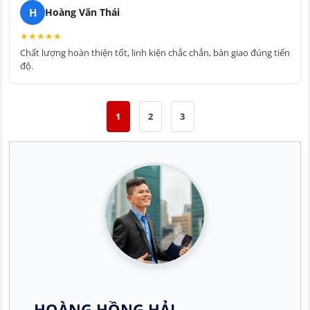
H
Hoàng Văn Thái
★
★
★
★
★
Chất lượng hoàn thiện tốt, linh kiện chắc chắn, bàn giao đúng tiến
độ.
1
2
3
HOÀNG HỒNG HẢI