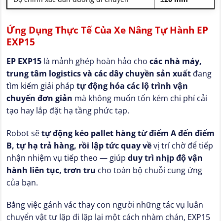
Ứng Dụng Thực Tế Của Xe Nâng Tự Hành EP
EXP15
EP EXP15
là mảnh ghép hoàn hảo cho
các nhà máy,
trung tâm logistics và các dây chuyền sản xuất
đang
tìm kiếm giải pháp
tự động hóa các lộ trình vận
chuyển đơn giản
mà không muốn tốn kém chi phí cải
tạo hay lắp đặt hạ tầng phức tạp.
Robot sẽ
tự động kéo pallet hàng từ điểm A đến điểm
B, tự hạ trả hàng, rồi lập tức quay về
vị trí chờ để tiếp
nhận nhiệm vụ tiếp theo — giúp
duy trì nhịp độ vận
hành liên tục, trơn tru
cho toàn bộ chuỗi cung ứng
của bạn.
Bằng việc gánh vác thay con người những tác vụ luân
chuyển vật tư lặp đi lặp lại một cách nhàm chán, EXP15