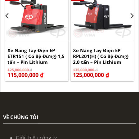
Xe Nâng Tay Điện EP
Xe Nâng Tay Điện EP
ETR151 ( Có Bệ Đứng) 1,5
RPL201(H) ( Có Bệ Đứng)
tấn – Pin Lithium
2.0 tấn – Pin Lithium
Giá
Giá
Giá
Giá
125,000,000
₫
135,000,000
₫
gốc
hiện
gốc
hiện
115,000,000
₫
125,000,000
₫
là:
tại
là:
tại
125,000,000 ₫.
là:
135,000,000 ₫.
là:
115,000,000 ₫.
125,000,000 ₫.
VỀ CHÚNG TÔI
Giới thiệu công ty