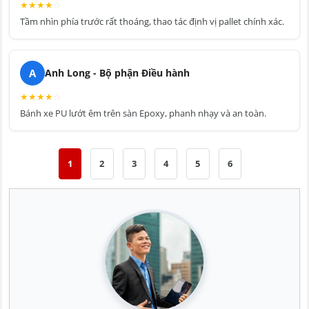
★
★
★
★
☆
Tầm nhìn phía trước rất thoáng, thao tác định vị pallet chính xác.
A
Anh Long - Bộ phận Điều hành
★
★
★
★
☆
Bánh xe PU lướt êm trên sàn Epoxy, phanh nhạy và an toàn.
1
2
3
4
5
6