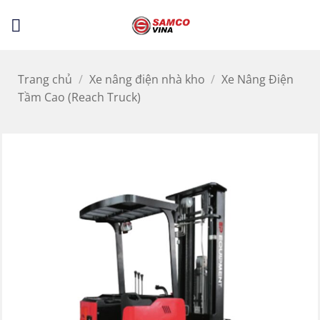
Bỏ
LỌC
qua
nội
dung
Trang chủ
/
Xe nâng điện nhà kho
/
Xe Nâng Điện
Tầm Cao (Reach Truck)