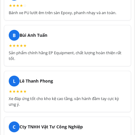
★
★
★
★
☆
Bánh xe PU lướt êm trên sàn Epoxy, phanh nhạy và an toàn.
B
Bùi Anh Tuấn
★
★
★
★
★
Sản phẩm chính hãng EP Equipment, chất lượng hoàn thiện rất
tốt.
L
Lê Thanh Phong
★
★
★
★
★
Xe đáp ứng tốt cho kho kệ cao tầng, vận hành đầm tay cực kỳ
ưng ý.
C
Cty TNHH Vật Tư Công Nghiệp