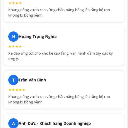
★
★
★
★
☆
Khung nâng vươn cao vững chắc, nâng hàng lên tầng kệ cao
không bị bồng bềnh.
H
Hoàng Trọng Nghĩa
★
★
★
★
☆
Xe đáp ứng tốt cho kho kệ cao tầng, vận hành đầm tay cực kỳ
ưng ý.
T
Trần Văn Bình
★
★
★
★
★
Khung nâng vươn cao vững chắc, nâng hàng lên tầng kệ cao
không bị bồng bềnh.
A
Anh Đức - Khách hàng Doanh nghiệp