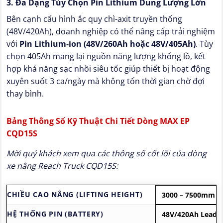
3. Đa Dạng Tùy Chọn Pin Lithium Dung Lượng Lớn
Bên cạnh cấu hình ắc quy chì-axit truyền thống
(48V/420Ah), doanh nghiệp có thể nâng cấp trải nghiệm
với
Pin Lithium-ion (48V/260Ah hoặc 48V/405Ah)
. Tùy
chọn 405Ah mang lại nguồn năng lượng khổng lồ, kết
hợp khả năng sạc nhồi siêu tốc giúp thiết bị hoạt động
xuyên suốt 3 ca/ngày mà không tốn thời gian chờ đợi
thay bình.
Bảng Thông Số Kỹ Thuật Chi Tiết Dòng MAX EP
CQD15S
Mời quý khách xem qua các thông số cốt lõi của dòng
xe nâng Reach Truck CQD15S:
CHIỀU CAO NÂNG (LIFTING HEIGHT)
3000 – 7500mm
HỆ THỐNG PIN (BATTERY)
48V/420Ah Lead a